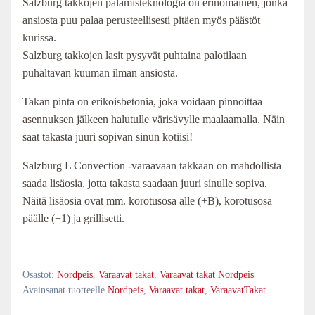
Salzburg takkojen palamisteknologia on erinomainen, jonka
ansiosta puu palaa perusteellisesti pitäen myös päästöt
kurissa.
Salzburg takkojen lasit pysyvät puhtaina palotilaan
puhaltavan kuuman ilman ansiosta.
Takan pinta on erikoisbetonia, joka voidaan pinnoittaa
asennuksen jälkeen halutulle värisävylle maalaamalla. Näin
saat takasta juuri sopivan sinun kotiisi!
Salzburg L Convection -varaavaan takkaan on mahdollista
saada lisäosia, jotta takasta saadaan juuri sinulle sopiva.
Näitä lisäosia ovat mm. korotusosa alle (+B), korotusosa
päälle (+1) ja grillisetti.
Osastot:
Nordpeis
,
Varaavat takat
,
Varaavat takat Nordpeis
Avainsanat tuotteelle
Nordpeis
,
Varaavat takat
,
VaraavatTakat