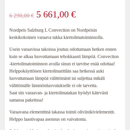
Alkuperäinen
Nykyinen
5 661,00
€
6 290,00
€
hinta
hinta
Nordpeis Salzburg L Convection on Nordpeisin
keskikokoinen varaava takka kiertoilmatoiminnolla.
oli:
on:
Usein varaavissa takoissa joutuu odottamaan hetken ennen
6
5
kuin se alkaa luovuttamaan tehokkaasti lämpöä. Convection
-kiertoilmatoiminnon avulla sinun ei tarvitse enää odottaa!
290,00 €.
661,00 €.
Helppokäyttöisen kiertoilmaritilän saa hetkessä auki
luovuttamaan lämpöä välittömästi tai suljettua mikäli
välittömälle lämmönluovutukselle ei ole tarvetta.
Saat siis varaavan- ja kiertoilmatakan hyödyt kätevästi
samassa paketissa!
Varaavana elementtinä takassa toimii oliviinikivielementit.
Helppo laastivapaa asennus on vaivatonta.