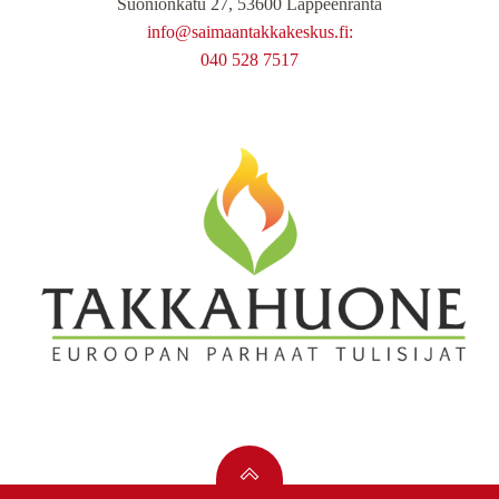
Suonionkatu 27, 53600 Lappeenranta
info@saimaantakkakeskus.fi:
040 528 7517