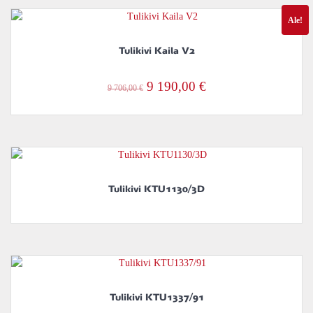
Ale!
Tulikivi Kaila V2
Alkuperäinen
Nykyinen
9 190,00
€
9 706,00
€
hinta
hinta
oli:
on:
9
9
706,00 €.
190,00 €.
Tulikivi KTU1130/3D
Tulikivi KTU1337/91