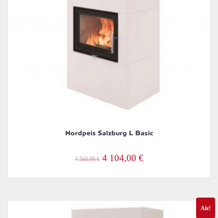
Nordpeis Salzburg L Basic
Alkuperäinen
Nykyinen
4 104,00
€
4 560,00
€
hinta
hinta
oli:
on:
4
4
Ale!
560,00 €.
104,00 €.