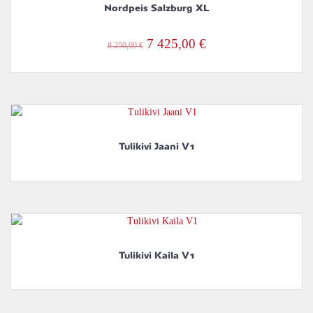
Nordpeis Salzburg XL
Alkuperäinen
Nykyinen
7 425,00
€
8 250,00
€
hinta
hinta
oli:
on:
8
7
250,00 €.
425,00 €.
Tulikivi Jaani V1
Tulikivi Kaila V1