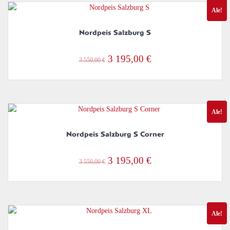
Ale!
290,00 €.
761,00 €.
Nordpeis Salzburg S
Alkuperäinen
Nykyinen
3 195,00
€
3 550,00
€
hinta
hinta
oli:
on:
3
3
Ale!
550,00 €.
195,00 €.
Nordpeis Salzburg S Corner
Alkuperäinen
Nykyinen
3 195,00
€
3 550,00
€
hinta
hinta
oli:
on:
3
3
Ale!
550,00 €.
195,00 €.