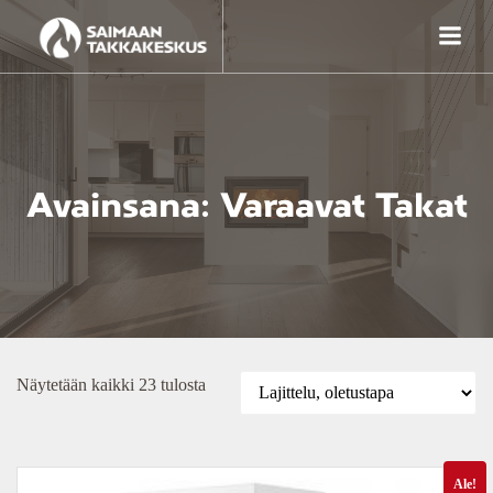
Skip
to
content
Avainsana: Varaavat Takat
Näytetään kaikki 23 tulosta
Ale!