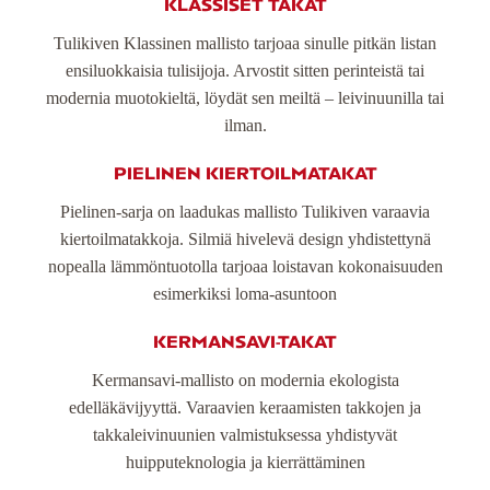
KLASSISET TAKAT
Tulikiven Klassinen mallisto tarjoaa sinulle pitkän listan
ensiluokkaisia tulisijoja. Arvostit sitten perinteistä tai
modernia muotokieltä, löydät sen meiltä – leivinuunilla tai
ilman.
PIELINEN KIERTOILMATAKAT
Pielinen-sarja on laadukas mallisto Tulikiven varaavia
kiertoilmatakkoja. Silmiä hivelevä design yhdistettynä
nopealla lämmöntuotolla tarjoaa loistavan kokonaisuuden
esimerkiksi loma-asuntoon
KERMANSAVI-TAKAT
Kermansavi-mallisto on modernia ekologista
edelläkävijyyttä. Varaavien keraamisten takkojen ja
takkaleivinuunien valmistuksessa yhdistyvät
huipputeknologia ja kierrättäminen