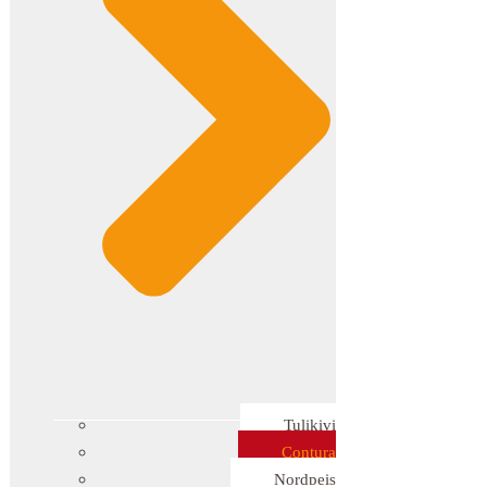
Tulikivi
Contura
Nordpeis