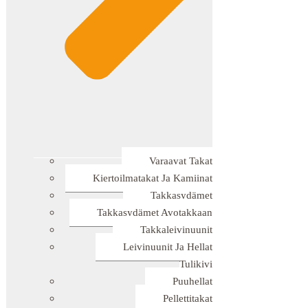
Varaavat Takat
Kiertoilmatakat Ja Kamiinat
Takkasydämet
Takkasydämet Avotakkaan
Takkaleivinuunit
Leivinuunit Ja Hellat
Tulikivi
Puuhellat
Pellettitakat