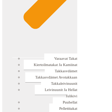
Varaavat Takat
Kiertoilmatakat Ja Kamiinat
Takkasydämet
Takkasydämet Avotakkaan
Takkaleivinuunit
Leivinuunit Ja Hellat
Tulikivi
Puuhellat
Pellettitakat