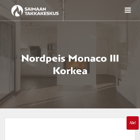
Skip
to
content
Nordpeis Monaco III
Korkea
Ale!