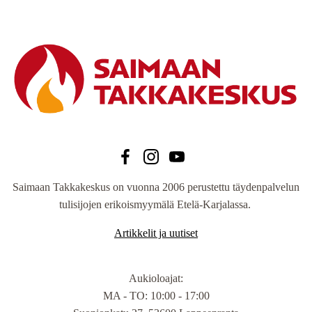
Saimaan Takkakeskus on vuonna 2006 perustettu täydenpalvelun
tulisijojen erikoismyymälä Etelä-Karjalassa.
Artikkelit ja uutiset
Aukioloajat
:
MA - TO: 10:00 - 17:00