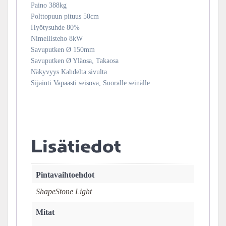
Paino
388
kg
Polttopuun pituus
50
cm
Hyötysuhde
80
%
Nimellisteho
8
kW
Savuputken Ø
150
mm
Savuputken Ø
Yläosa, Takaosa
Näkyvyys
Kahdelta sivulta
Sijainti
Vapaasti seisova, Suoralle seinälle
Lisätiedot
Pintavaihtoehdot
ShapeStone Light
Mitat