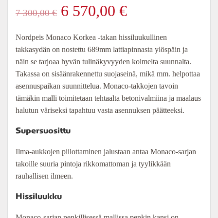
Alkuperäinen
Nykyinen
6 570,00
€
7 300,00
€
hinta
hinta
Nordpeis Monaco Korkea -takan hissiluukullinen
takkasydän on nostettu 689mm lattiapinnasta ylöspäin ja
oli:
on:
näin se tarjoaa hyvän tulinäkyvyyden kolmelta suunnalta.
Takassa on sisäänrakennettu suojaseinä, mikä mm. helpottaa
7
6
asennuspaikan suunnittelua. Monaco-takkojen tavoin
tämäkin malli toimitetaan tehtaalta betonivalmiina ja maalaus
300,00 €.
570,00 €.
halutun väriseksi tapahtuu vasta asennuksen päätteeksi.
Supersuosittu
Ilma-aukkojen piilottaminen jalustaan antaa Monaco-sarjan
takoille suuria pintoja rikkomattoman ja tyylikkään
rauhallisen ilmeen.
Hissiluukku
Monaco-sarjan penkillisessä mallissa penkin kansi on