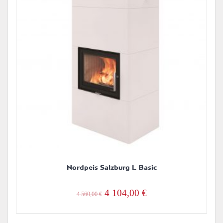
Nordpeis Salzburg L Basic
Alkuperäinen
Nykyinen
4 104,00
€
4 560,00
€
hinta
hinta
oli:
on: