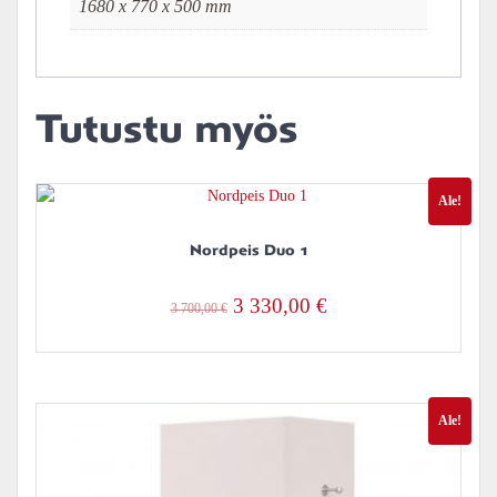
1680 x 770 x 500 mm
Tutustu myös
Ale!
Nordpeis Duo 1
Alkuperäinen
Nykyinen
3 330,00
€
3 700,00
€
hinta
hinta
oli:
on:
3
3
Ale!
700,00 €.
330,00 €.