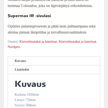
tummaa Coloradoa, joka on läpivärjättyä erikoisbetonia.
Supermax IR -sivulasi
Optimoi palamisprosessin ja pitää lasin puhtaampana sekä
alentaa pinnan lämpötilaa ja turvallisuusvaatimuksia
Osastot:
Kiertoilmatakat ja kamiinat
,
Kiertoilmatakat ja kamiinat
,
Nordpeis
Kuvaus
Lisätiedot
Kuvaus
Korkeus
1850
mm
Leveys
770
mm
Syvyys
508
mm