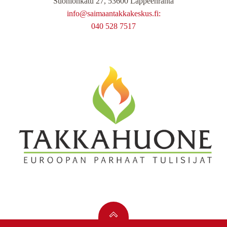
Suonionkatu 27, 53600 Lappeenranta
info@saimaantakkakeskus.fi:
040 528 7517