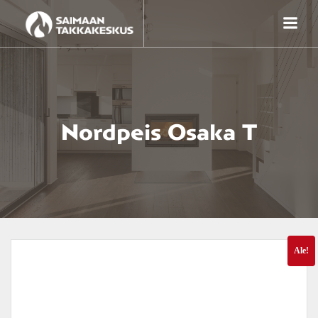
Skip
to
content
Nordpeis Osaka T
Ale!