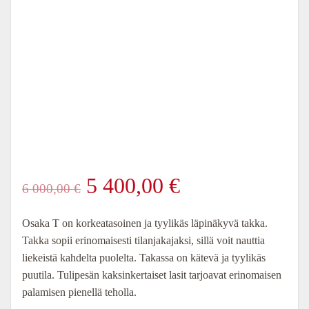
Alkuperäinen
Nykyinen
5 400,00
€
6 000,00
€
hinta
hinta
Osaka T on korkeatasoinen ja tyylikäs läpinäkyvä takka.
Takka sopii erinomaisesti tilanjakajaksi, sillä voit nauttia
oli:
on:
liekeistä kahdelta puolelta. Takassa on kätevä ja tyylikäs
puutila. Tulipesän kaksinkertaiset lasit tarjoavat erinomaisen
6
5
palamisen pienellä teholla.