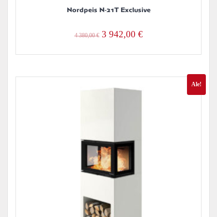
Nordpeis N-21T Exclusive
Alkuperäinen
Nykyinen
3 942,00
€
4 380,00
€
hinta
hinta
oli:
on:
4
3
Ale!
380,00 €.
942,00 €.