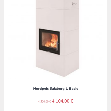
Nordpeis Salzburg L Basic
Alkuperäinen
Nykyinen
4 104,00
€
4 560,00
€
hinta
hinta