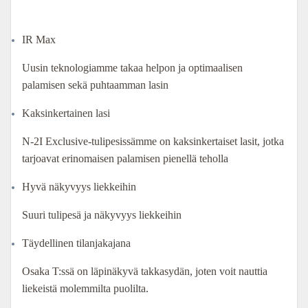
000,00 €.
400,00 €.
IR Max
Uusin teknologiamme takaa helpon ja optimaalisen
palamisen sekä puhtaamman lasin
Kaksinkertainen lasi
N-2I Exclusive-tulipesissämme on kaksinkertaiset lasit, jotka
tarjoavat erinomaisen palamisen pienellä teholla
Hyvä näkyvyys liekkeihin
Suuri tulipesä ja näkyvyys liekkeihin
Täydellinen tilanjakajana
Osaka T:ssä on läpinäkyvä takkasydän, joten voit nauttia
liekeistä molemmilta puolilta.