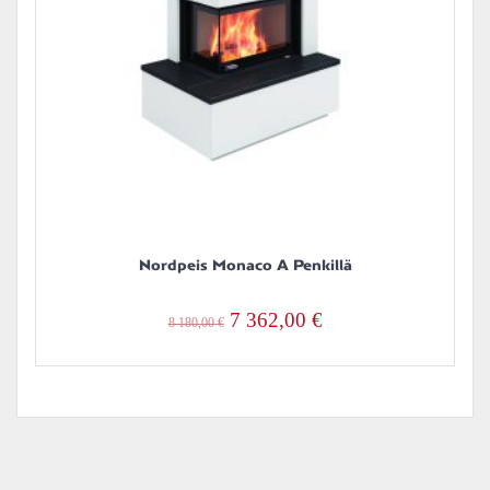
Nordpeis Monaco A Penkillä
Alkuperäinen
Nykyinen
7 362,00
€
8 180,00
€
hinta
hinta
oli:
on:
8
7
180,00 €.
362,00 €.