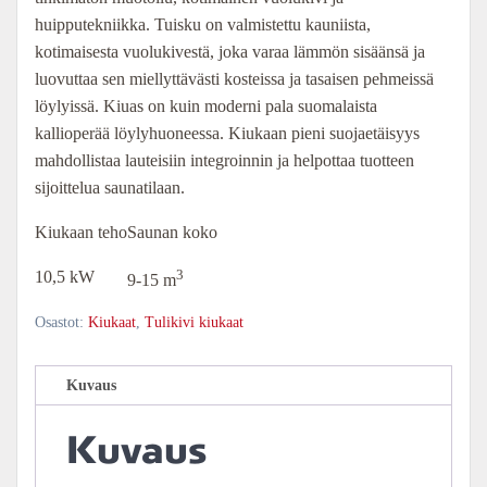
huipputekniikka. Tuisku on valmistettu kauniista,
kotimaisesta vuolukivestä, joka varaa lämmön sisäänsä ja
luovuttaa sen miellyttävästi kosteissa ja tasaisen pehmeissä
löylyissä. Kiuas on kuin moderni pala suomalaista
kallioperää löylyhuoneessa. Kiukaan pieni suojaetäisyys
mahdollistaa lauteisiin integroinnin ja helpottaa tuotteen
sijoittelua saunatilaan.
Kiukaan teho
Saunan koko
3
10,5 kW
9-15 m
Osastot:
Kiukaat
,
Tulikivi kiukaat
Kuvaus
Kuvaus