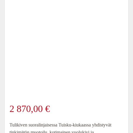
2 870,00
€
Tulikiven suoralinjaisessa Tuisku-kiukaassa yhdistyvät
tinkimätön muotoilu, kotimainen vuolukivi ja