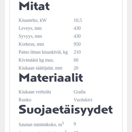
Mitat
Kiuasteho, kW
10,5
Leveys, mm
430
Syvyys, mm
430
Korkeus, mm
950
Paino ilman kiuaskiviä, kg
210
Kivimäärä kg max.
60
Kiukaan säätöjalat, mm
20
Materiaalit
Kiukaan verhoilu
Grafia
Runko
Vuolukivi
Suojaetäisyydet
3
9
Saunan minimikoko, m
3