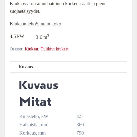
Kiukaassa on ainutlaatuinen korkeussäätö ja pienet
suojaetäisyydet.
Kiukaan teho
Saunan koko
3
4.5 kW
3-6 m
Osastot:
Kiukaat
,
Tulikivi kiukaat
Kuvaus
Kuvaus
Mitat
Kiuasteho, kW
4.5
Halkaisija, mm
360
Korkeus, mm
790