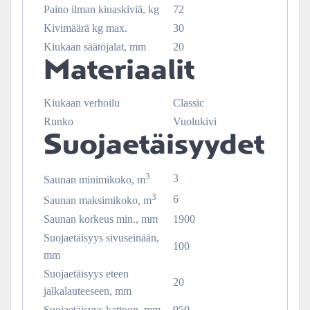
Paino ilman kiuaskiviä, kg
72
Kivimäärä kg max.
30
Kiukaan säätöjalat, mm
20
Materiaalit
Kiukaan verhoilu
Classic
Runko
Vuolukivi
Suojaetäisyydet
3
3
Saunan minimikoko, m
3
6
Saunan maksimikoko, m
Saunan korkeus min., mm
1900
Suojaetäisyys sivuseinään,
100
mm
Suojaetäisyys eteen
20
jalkalauteeseen, mm
Suojaetäisyys kattoon, mm
950