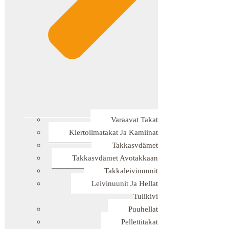
Varaavat Takat
Kiertoilmatakat Ja Kamiinat
Takkasydämet
Takkasydämet Avotakkaan
Takkaleivinuunit
Leivinuunit Ja Hellat
Tulikivi
Puuhellat
Pellettitakat