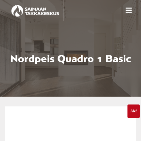
Skip
to
content
Nordpeis Quadro 1 Basic
Ale!