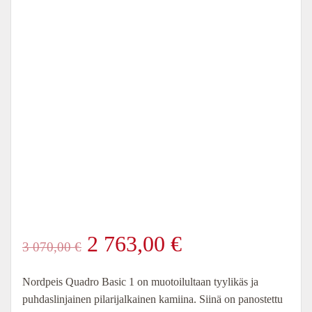
Alkuperäinen
Nykyinen
2 763,00
€
3 070,00
€
hinta
hinta
Nordpeis Quadro Basic 1 on muotoilultaan tyylikäs ja
puhdaslinjainen pilarijalkainen kamiina. Siinä on panostettu