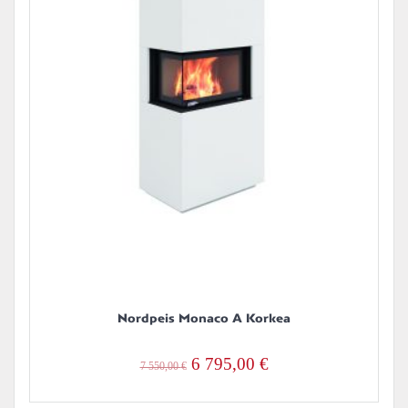
Nordpeis Monaco A Korkea
Alkuperäinen
Nykyinen
6 795,00
€
7 550,00
€
hinta
hinta