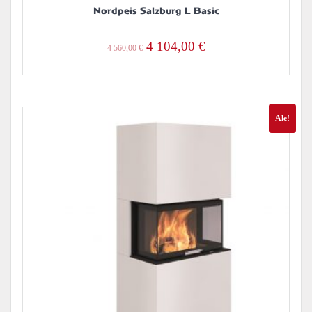
Nordpeis Salzburg L Basic
Alkuperäinen
Nykyinen
4 104,00
€
4 560,00
€
hinta
hinta
oli:
on:
4
4
Ale!
560,00 €.
104,00 €.