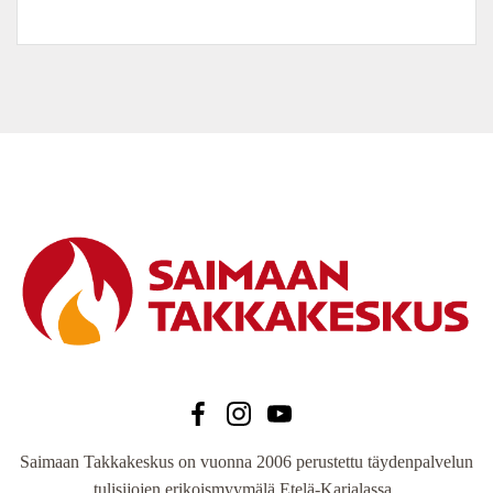
oli:
on:
7
6
550,00 €.
795,00 €.
Saimaan Takkakeskus on vuonna 2006 perustettu täydenpalvelun
tulisijojen erikoismyymälä Etelä-Karjalassa.