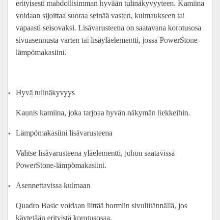
oli:
on:
erityisesti mahdollisimman hyvään tulinäkyvyyteen. Kamiina
voidaan sijoittaa suoraa seinää vasten, kulmaukseen tai
3
2
vapaasti seisovaksi. Lisävarusteena on saatavana korotusosa
sivuasennusta varten tai lisäyläelementti, jossa PowerStone-
070,00 €.
763,00 €.
lämpömakasiini.
Hyvä tulinäkyvyys
Kaunis kamiina, joka tarjoaa hyvän näkymän liekkeihin.
Lämpömakasiini lisävarusteena
Valitse lisävarusteena yläelementti, johon saatavissa
PowerStone-lämpömakasiini.
Asennettavissa kulmaan
Quadro Basic voidaan liittää hormiin sivuliitännällä, jos
käytetään erityistä korotusosaa.