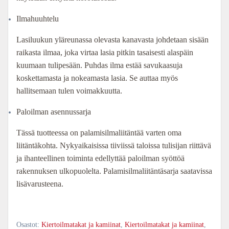
Ilmahuuhtelu
Lasiluukun yläreunassa olevasta kanavasta johdetaan sisään
raikasta ilmaa, joka virtaa lasia pitkin tasaisesti alaspäin
kuumaan tulipesään. Puhdas ilma estää savukaasuja
koskettamasta ja nokeamasta lasia. Se auttaa myös
hallitsemaan tulen voimakkuutta.
Paloilman asennussarja
Tässä tuotteessa on palamisilmaliitäntää varten oma
liitäntäkohta. Nykyaikaisissa tiiviissä taloissa tulisijan riittävä
ja ihanteellinen toiminta edellyttää paloilman syöttöä
rakennuksen ulkopuolelta. Palamisilmaliitäntäsarja saatavissa
lisävarusteena.
Osastot:
Kiertoilmatakat ja kamiinat
,
Kiertoilmatakat ja kamiinat
,