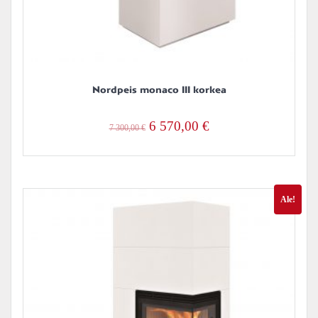
Nordpeis monaco III korkea
Alkuperäinen
Nykyinen
6 570,00
€
7 300,00
€
hinta
hinta
oli:
on:
7
6
Ale!
300,00 €.
570,00 €.