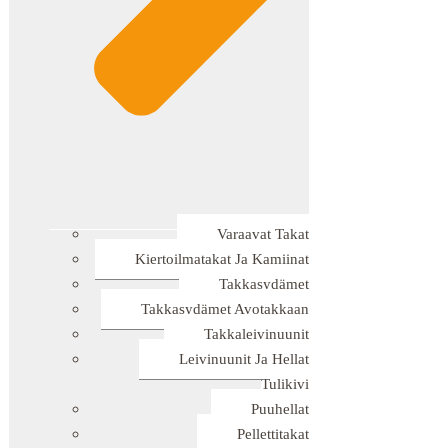
Varaavat Takat
Kiertoilmatakat Ja Kamiinat
Takkasydämet
Takkasydämet Avotakkaan
Takkaleivinuunit
Leivinuunit Ja Hellat
Tulikivi
Puuhellat
Pellettitakat