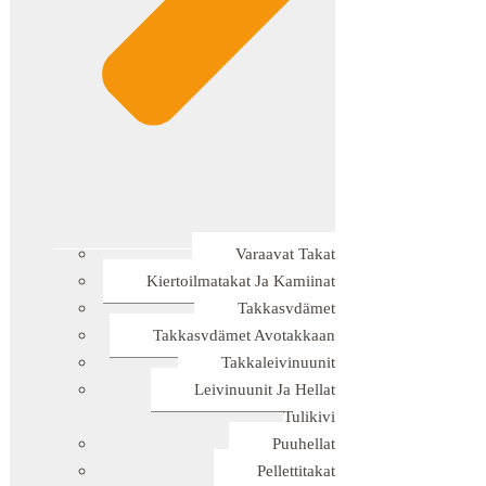
Varaavat Takat
Kiertoilmatakat Ja Kamiinat
Takkasydämet
Takkasydämet Avotakkaan
Takkaleivinuunit
Leivinuunit Ja Hellat
Tulikivi
Puuhellat
Pellettitakat