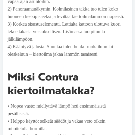
vapaa-ajan asuntoihin.
2) Panoraamanäkymin. Kolmilasinen takka tuo tulen koko
huoneen keskipisteeksi ja levittää kiertoilmalämmön nopeasti.
3) Korkea sisustuselementti. Lattialta kattoon ulottuva kuori
tekee takasta veistoksellisen. Lisämassa tuo pituutta
jälkilämpöön.
4) Kääntyvä jalusta. Suuntaa tulen hehku ruokailuun tai
oleskeluun – kiertoilma jakaa lämmön tasaisesti.
Miksi Contura
kiertoilmatakka?
• Nopea vaste: miellyttävä lämpö heti ensimmäisistä
pesällisistä.
• Helppo käyttö: selkeät säädöt ja vakaa veto oikein
mitoitetulla hormilla.