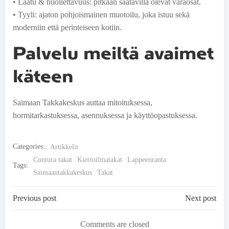
• Laatu & huollettavuus: pitkään saatavilla olevat varaosat.
• Tyyli: ajaton pohjoismainen muotoilu, joka istuu sekä
moderniin että perinteiseen kotiin.
Palvelu meiltä avaimet
käteen
Saimaan Takkakeskus auttaa mitoituksessa,
hormitarkastuksessa, asennuksessa ja käyttöopastuksessa.
Categories:
Artikkelit
Contura takat
Kiertoilmatakat
Lappeenranta
Tags:
Saimaantakkakeskus
Takat
Post
Post
Previous post
Next post
navigation
navigation
Comments are closed