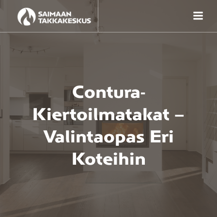
Skip
to
content
Contura-
Kiertoilmatakat –
Valintaopas Eri
Koteihin