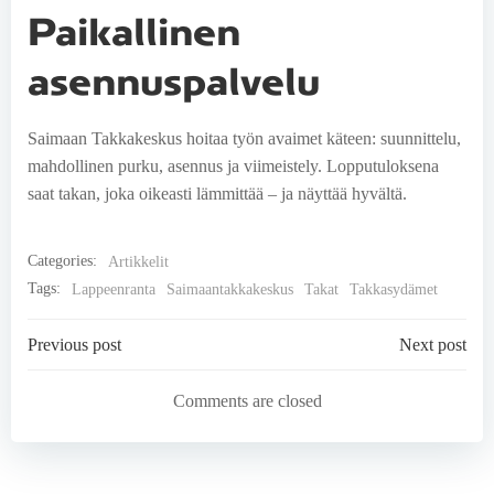
Paikallinen
asennuspalvelu
Saimaan Takkakeskus hoitaa työn avaimet käteen: suunnittelu,
mahdollinen purku, asennus ja viimeistely. Lopputuloksena
saat takan, joka oikeasti lämmittää – ja näyttää hyvältä.
Categories:
Artikkelit
Tags:
Lappeenranta
Saimaantakkakeskus
Takat
Takkasydämet
Post
Post
Previous post
Next post
navigation
navigation
Comments are closed