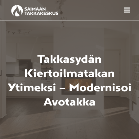
Skip
to
content
Takkasydän
Kiertoilmatakan
Ytimeksi – Modernisoi
Avotakka