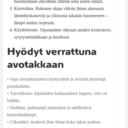
huomioidaan ulkoilman liitäntä sekä lasien määrä.
Kiertoilma. Rakenne ohjaa viileän ilman alaosasta
lämmityskanaviin ja yläosasta takaisin huoneeseen –
lämpö tuntuu nopeasti.
Käyttöönotto. Opastamme oikeaan puiden kosteuteen,
sytytystekniikkaan ja huoltoon.
Hyödyt verrattuna
avotakkaan
• Jopa moninkertainen hyötysuhde ja selvästi pienempi
puunkulutus.
• Turvallisuus: kipinöiden karkaaminen loppuu, veto on
hallittu.
• Sisäilma: puhtaampi palaminen ja miellyttävä
kiertoilmalämpö.
• Ulkonäkö: moderni ilme ilman koko takan purkua.