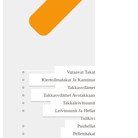
Varaavat Takat
Kiertoilmatakat Ja Kamiinat
Takkasydämet
Takkasydämet Avotakkaan
Takkaleivinuunit
Leivinuunit Ja Hellat
Tulikivi
Puuhellat
Pellettitakat