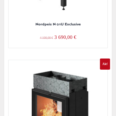
Nordpeis N-21U Exclusive
Alkuperäinen
Nykyinen
3 690,00
€
4 100,00
€
hinta
hinta
oli:
on:
4
3
Ale!
100,00 €.
690,00 €.