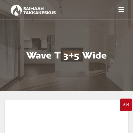
Skip
to
content
Wave T 3+5 Wide
Ale!