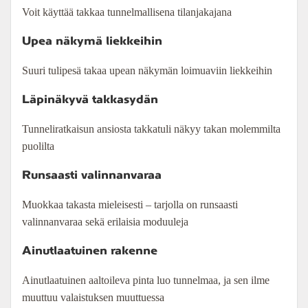
Voit käyttää takkaa tunnelmallisena tilanjakajana
Upea näkymä liekkeihin
Suuri tulipesä takaa upean näkymän loimuaviin liekkeihin
Läpinäkyvä takkasydän
Tunneliratkaisun ansiosta takkatuli näkyy takan molemmilta
puolilta
Runsaasti valinnanvaraa
Muokkaa takasta mieleisesti – tarjolla on runsaasti
valinnanvaraa sekä erilaisia moduuleja
Ainutlaatuinen rakenne
Ainutlaatuinen aaltoileva pinta luo tunnelmaa, ja sen ilme
muuttuu valaistuksen muuttuessa