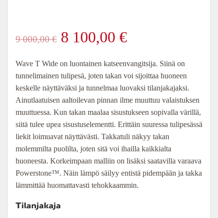
Alkuperäinen
Nykyinen
8 100,00
€
9 000,00
€
hinta
hinta
Wave T Wide on luontainen katseenvangitsija. Siinä on
tunnelimainen tulipesä, joten takan voi sijoittaa huoneen
oli:
on:
keskelle näyttäväksi ja tunnelmaa luovaksi tilanjakajaksi.
Ainutlaatuisen aaltoilevan pinnan ilme muuttuu valaistuksen
9
8
muuttuessa. Kun takan maalaa sisustukseen sopivalla värillä,
siitä tulee upea sisustuselementti. Erittäin suuressa tulipesässä
000,00 €.
100,00 €.
liekit loimuavat näyttävästi. Takkatuli näkyy takan
molemmilta puolilta, joten sitä voi ihailla kaikkialta
huoneesta. Korkeimpaan malliin on lisäksi saatavilla varaava
Powerstone™. Näin lämpö säilyy entistä pidempään ja takka
lämmittää huomattavasti tehokkaammin.
Tilanjakaja