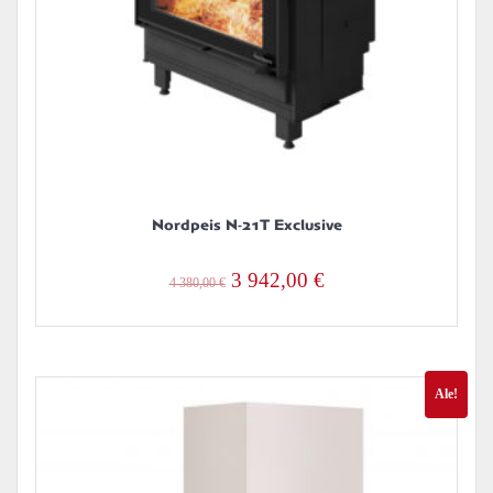
Nordpeis N-21T Exclusive
Alkuperäinen
Nykyinen
3 942,00
€
4 380,00
€
hinta
hinta
oli:
on:
4
3
Ale!
380,00 €.
942,00 €.