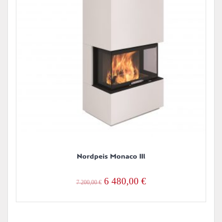
Nordpeis Monaco IIl
Alkuperäinen
Nykyinen
6 480,00
€
7 200,00
€
hinta
hinta
oli:
on: