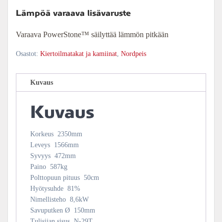
Lämpöä varaava lisävaruste
Varaava PowerStone™ säilyttää lämmön pitkään
Osastot:
Kiertoilmatakat ja kamiinat
,
Nordpeis
Kuvaus
Kuvaus
Korkeus
2350
mm
Leveys
1566
mm
Syvyys
472
mm
Paino
587
kg
Polttopuun pituus
50
cm
Hyötysuhde
81
%
Nimellisteho
8,6
kW
Savuputken Ø
150
mm
Tulisijan sisus
N-29T