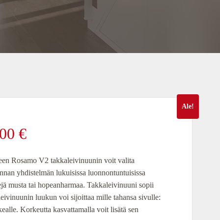
Ale!
räinen
Nykyinen
,00
€
hinta
en Rosamo V2 takkaleivinuunin voit valita
innan yhdistelmän lukuisissa luonnontuntuisissa
on:
jä musta tai hopeanharmaa. Takkaleivinuuni sopii
eivinuunin luukun voi sijoittaa mille tahansa sivulle:
10
kealle. Korkeutta kasvattamalla voit lisätä sen