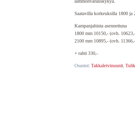
lämmönvarauskykyä.
623,00 
Saatavilla korkeuksilla 1800 j
Kampanjahinta asennettuna
1800 mm 10150,- (ovh. 10623,-
2100 mm 10895,- (ovh. 11366,-
+ rahti 330,-
Osastot:
Takkaleivinuunit
,
Tuli