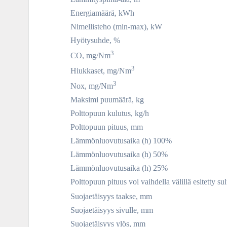
Energiamäärä, kWh
Nimellisteho (min-max), kW
Hyötysuhde, %
3
CO, mg/Nm
3
Hiukkaset, mg/Nm
3
Nox, mg/Nm
Maksimi puumäärä, kg
Polttopuun kulutus, kg/h
Polttopuun pituus, mm
Lämmönluovutusaika (h) 100%
Lämmönluovutusaika (h) 50%
Lämmönluovutusaika (h) 25%
Polttopuun pituus voi vaihdella välillä esitetty 
Suojaetäisyys taakse, mm
Suojaetäisyys sivulle, mm
Suojaetäisyys ylös, mm