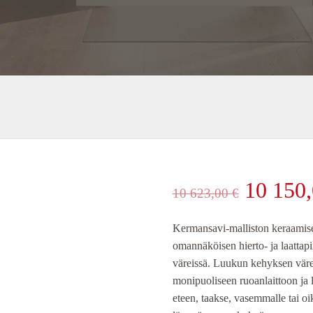
Alkupe
10 150
10 623,00
€
hinta
Kermansavi-malliston keraamise
omannäköisen hierto- ja laattap
oli:
väreissä. Luukun kehyksen väre
monipuoliseen ruoanlaittoon ja l
10
eteen, taakse, vasemmalle tai oi