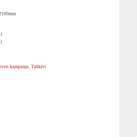
€.
150,00 €.
a 2100mm
)
)
kiven kampanja
,
Tulikivi