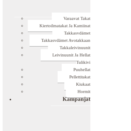
Varaavat Takat
Kiertoilmatakat Ja Kamiinat
Takkasydämet
Takkasydämet Avotakkaan
Takkaleivinuunit
Leivinuunit Ja Hellat
Tulikivi
Puuhellat
Pellettitakat
Kiukaat
Hormit
Kampanjat