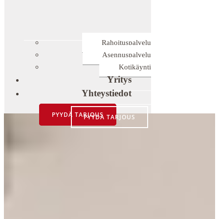
Rahoituspalvelu
Asennuspalvelu
Kotikäynti
Yritys
Yhteystiedot
PYYDÄ TARJOUS
PYYDÄ TARJOUS