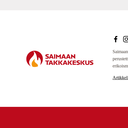
Saimaan
perustet
erikoism
Artikkeli