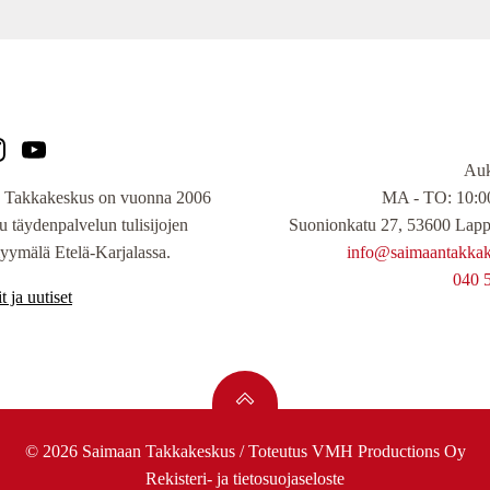
Auk
MA - TO: 10:00
 Takkakeskus on vuonna 2006
Suonionkatu 27, 53600 Lapp
tu täydenpalvelun tulisijojen
info@saimaantakkake
yymälä Etelä-Karjalassa.
040 
t ja uutiset
© 2026 Saimaan Takkakeskus / Toteutus
VMH Productions Oy
Rekisteri- ja tietosuojaseloste