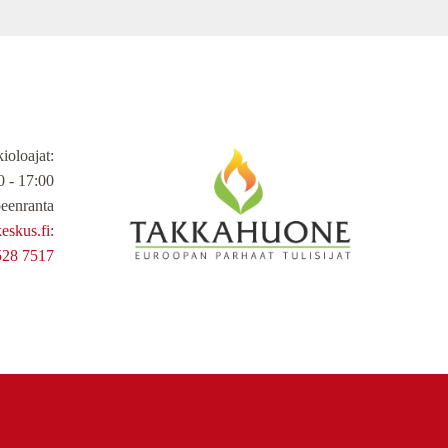
ioloajat
:
 - 17:00
eenranta
skus.fi:
528 7517