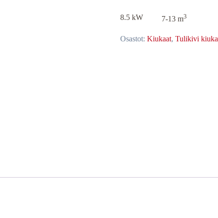
3
8.5 kW
7-13 m
Osastot:
Kiukaat
,
Tulikivi kiuka