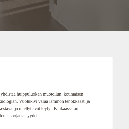
 yhdistää huippuluokan muotoilun, kotimaisen
eknologian. Vuolukivi varaa lämmön tehokkaasti ja
kestävät ja miellyttävät löylyt. Kiukaassa on
ienet suojaetäisyydet.