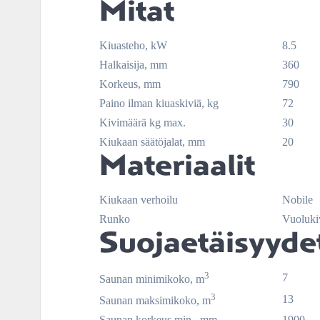
Mitat
Kiuasteho, kW
8.5
Halkaisija, mm
360
Korkeus, mm
790
Paino ilman kiuaskiviä, kg
72
Kivimäärä kg max.
30
Kiukaan säätöjalat, mm
20
Materiaalit
Kiukaan verhoilu
Nobile
Runko
Vuoluki
Suojaetäisyyde
3
7
Saunan minimikoko, m
3
13
Saunan maksimikoko, m
Saunan korkeus min., mm
1900