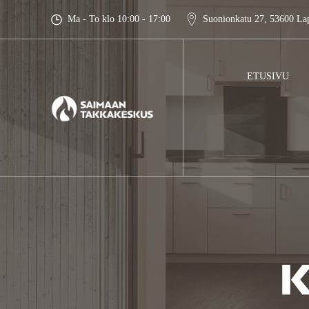
Skip
Ma - To klo 10:00 - 17:00
Suonionkatu 27, 53600 La
to
content
ETUSIVU
K