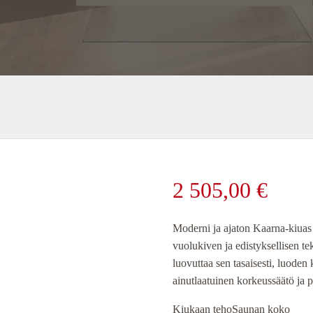
2 505,00
€
Moderni ja ajaton Kaarna-kiuas
vuolukiven ja edistyksellisen t
luovuttaa sen tasaisesti, luoden 
ainutlaatuinen korkeussäätö ja p
Kiukaan teho
Saunan koko