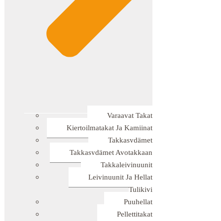
Varaavat Takat
Kiertoilmatakat Ja Kamiinat
Takkasydämet
Takkasydämet Avotakkaan
Takkaleivinuunit
Leivinuunit Ja Hellat
Tulikivi
Puuhellat
Pellettitakat