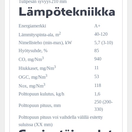
Tulipesän syvyys
210 mm
Lämpötekniikka
Energiamerkki
A+
2
40-120
Lämmityspinta-ala, m
Nimellisteho (min-max), kW
5,7 (3-10)
Hyötysuhde, %
85
3
940
CO, mg/Nm
3
11
Hiukkaset, mg/Nm
3
53
OGC, mg/Nm
3
118
Nox, mg/Nm
Polttopuun kulutus, kg/h
1,6
250 (200-
Polttopuun pituus, mm
330)
Polttopuun pituus voi vaihdella välillä esitetty
suluissa (XX mm)