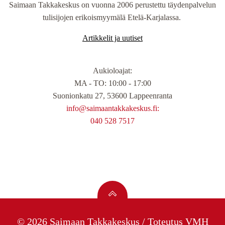
Saimaan Takkakeskus on vuonna 2006 perustettu täydenpalvelun
tulisijojen erikoismyymälä Etelä-Karjalassa.
Artikkelit ja uutiset
Aukioloajat
:
MA - TO: 10:00 - 17:00
Suonionkatu 27, 53600 Lappeenranta
info@saimaantakkakeskus.fi:
040 528 7517
© 2026 Saimaan Takkakeskus / Toteutus
VMH