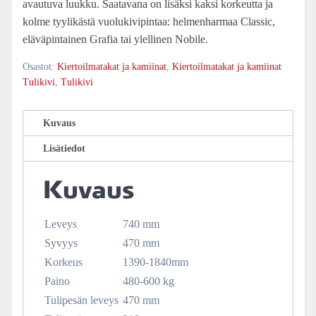
avautuva luukku. Saatavana on lisäksi kaksi korkeutta ja
kolme tyylikästä vuolukivipintaa: helmenharmaa Classic,
eläväpintainen Grafia tai ylellinen Nobile.
Osastot:
Kiertoilmatakat ja kamiinat
,
Kiertoilmatakat ja kamiinat
Tulikivi
,
Tulikivi
Kuvaus
Lisätiedot
Kuvaus
Leveys
740
mm
Syvyys
470
mm
Korkeus
1390-1840
mm
Paino
480-600
kg
Tulipesän leveys
470 mm