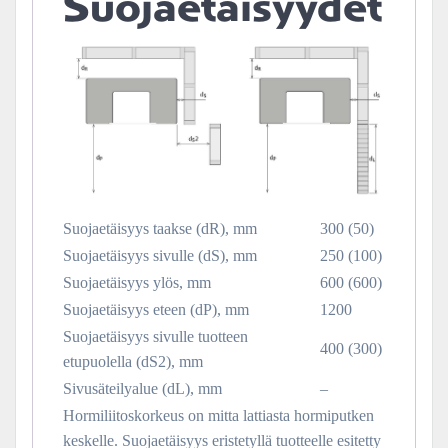
Suojaetäisyydet
Suojaetäisyys taakse (dR), mm
300 (50)
Suojaetäisyys sivulle (dS), mm
250 (100)
Suojaetäisyys ylös, mm
600 (600)
Suojaetäisyys eteen (dP), mm
1200
Suojaetäisyys sivulle tuotteen
400 (300)
etupuolella (dS2), mm
Sivusäteilyalue (dL), mm
–
Hormiliitoskorkeus on mitta lattiasta hormiputken
keskelle. Suojaetäisyys eristetyllä tuotteelle esitetty