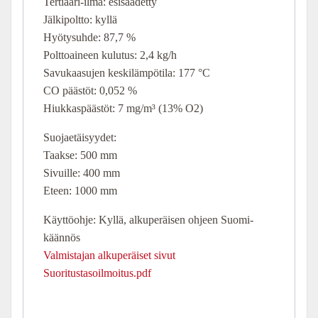
Tertiaari-ilma: esisäädetty
Jälkipoltto: kyllä
Hyötysuhde: 87,7 %
Polttoaineen kulutus: 2,4 kg/h
Savukaasujen keskilämpötila: 177 °C
CO päästöt: 0,052 %
Hiukkaspäästöt: 7 mg/m³ (13% O2)
Suojaetäisyydet:
Taakse: 500 mm
Sivuille: 400 mm
Eteen: 1000 mm
Käyttöohje: Kyllä, alkuperäisen ohjeen Suomi-
käännös
Valmistajan alkuperäiset sivut
Suoritustasoilmoitus.pdf