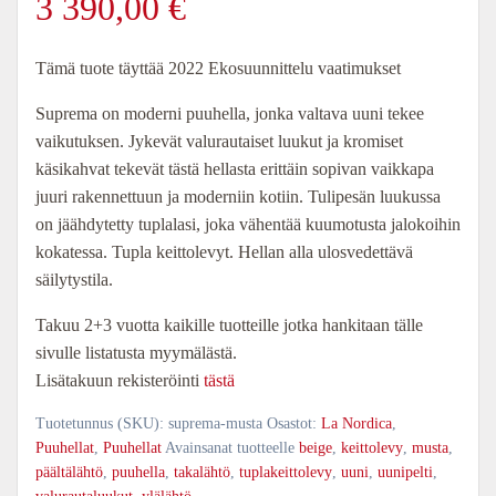
3 390,00
€
Tämä tuote täyttää 2022 Ekosuunnittelu vaatimukset
Suprema on moderni puuhella, jonka valtava uuni tekee
vaikutuksen. Jykevät valurautaiset luukut ja kromiset
käsikahvat tekevät tästä hellasta erittäin sopivan vaikkapa
juuri rakennettuun ja moderniin kotiin. Tulipesän luukussa
on jäähdytetty tuplalasi, joka vähentää kuumotusta jalokoihin
kokatessa. Tupla keittolevyt. Hellan alla ulosvedettävä
säilytystila.
Takuu 2+3 vuotta kaikille tuotteille jotka hankitaan tälle
sivulle listatusta myymälästä.
Lisätakuun rekisteröinti
tästä
Tuotetunnus (SKU):
suprema-musta
Osastot:
La Nordica
,
Puuhellat
,
Puuhellat
Avainsanat tuotteelle
beige
,
keittolevy
,
musta
,
päältälähtö
,
puuhella
,
takalähtö
,
tuplakeittolevy
,
uuni
,
uunipelti
,