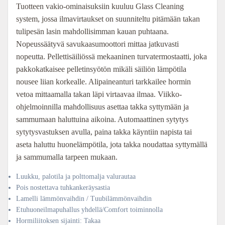
Tuotteen vakio-ominaisuksiin kuuluu Glass Cleaning
system, jossa ilmavirtaukset on suunniteltu pitämään takan
tulipesän lasin mahdollisimman kauan puhtaana.
Nopeussäätyvä savukaasumoottori mittaa jatkuvasti
nopeutta. Pellettisäiliössä mekaaninen turvatermostaatti, joka
pakkokatkaisee pelletinsyötön mikäli säiliön lämpötila
nousee liian korkealle. Alipaineanturi tarkkailee hormin
vetoa mittaamalla takan läpi virtaavaa ilmaa. Viikko-
ohjelmoinnilla mahdollisuus asettaa takka syttymään ja
sammumaan haluttuina aikoina. Automaattinen sytytys
sytytysvastuksen avulla, paina takka käyntiin napista tai
aseta haluttu huonelämpötila, jota takka noudattaa syttymällä
ja sammumalla tarpeen mukaan.
Luukku, palotila ja polttomalja valurautaa
Pois nostettava tuhkankeräysastia
Lamelli lämmönvaihdin / Tuubilämmönvaihdin
Etuhuoneilmapuhallus yhdellä/Comfort toiminnolla
Hormiliitoksen sijainti: Takaa