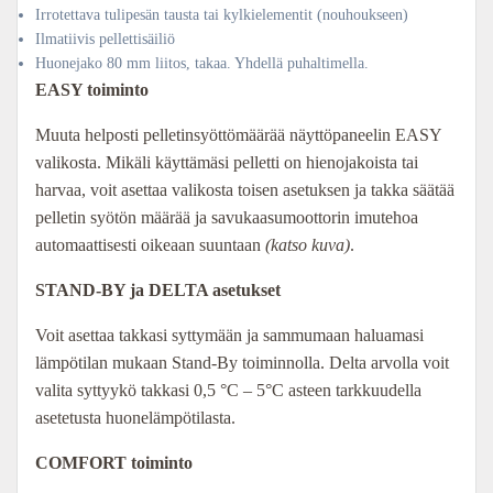
Irrotettava tulipesän tausta tai kylkielementit (nouhoukseen)
Ilmatiivis pellettisäiliö
Huonejako 80 mm liitos, takaa. Yhdellä puhaltimella.
EASY toiminto
Muuta helposti pelletinsyöttömäärää näyttöpaneelin EASY
valikosta. Mikäli käyttämäsi pelletti on hienojakoista tai
harvaa, voit asettaa valikosta toisen asetuksen ja takka säätää
pelletin syötön määrää ja savukaasumoottorin imutehoa
automaattisesti oikeaan suuntaan
(katso kuva)
.
STAND-BY ja DELTA asetukset
Voit asettaa takkasi syttymään ja sammumaan haluamasi
lämpötilan mukaan Stand-By toiminnolla. Delta arvolla voit
valita syttyykö takkasi 0,5 °C – 5°C asteen tarkkuudella
asetetusta huonelämpötilasta.
COMFORT toiminto