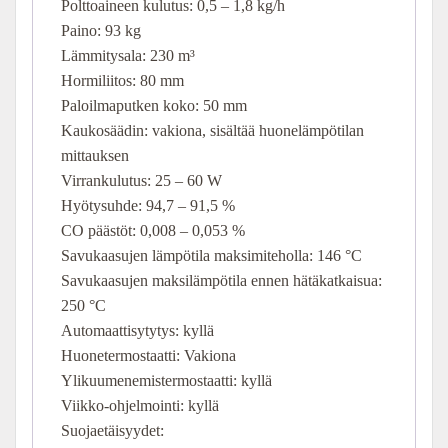
Polttoaineen kulutus:
0,5 – 1,8 kg/h
Paino: 93 kg
Lämmitysala: 230 m³
Hormiliitos: 80 mm
Paloilmaputken koko: 50 mm
Kaukosäädin: vakiona, sisältää huonelämpötilan
mittauksen
Virrankulutus: 25 – 60 W
Hyötysuhde:
94,7 – 91,5 %
CO päästöt: 0,008 – 0,053 %
Savukaasujen lämpötila maksimiteholla: 146 °C
Savukaasujen maksilämpötila ennen hätäkatkaisua:
250 °C
Automaattisytytys: kyllä
Huonetermostaatti: Vakiona
Ylikuumenemistermostaatti: kyllä
Viikko-ohjelmointi: kyllä
Suojaetäisyydet: