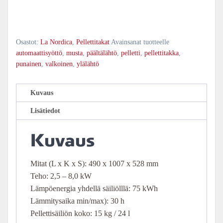
Osastot:
La Nordica
,
Pellettitakat
Avainsanat tuotteelle
automaattisyöttö
,
musta
,
päältälähtö
,
pelletti
,
pellettitakka
,
punainen
,
valkoinen
,
ylälähtö
Kuvaus
Lisätiedot
Kuvaus
Mitat (L x K x S):
490 x 1007 x 528 mm
Teho: 2,5 – 8,0 kW
Lämpöenergia yhdellä säiliölllä: 75 kWh
Lämmitysaika min/max): 30 h
Pellettisäiliön koko: 15 kg / 24 l