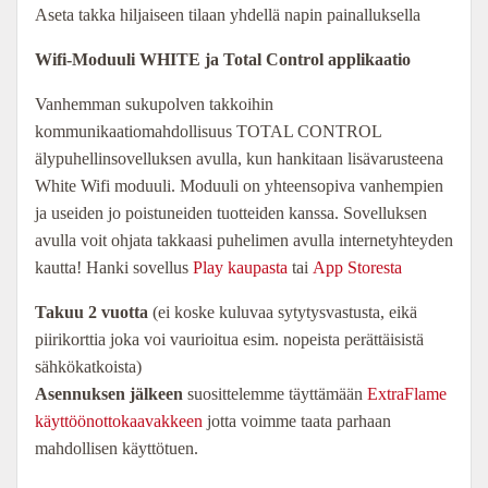
Aseta takka hiljaiseen tilaan yhdellä napin painalluksella
Wifi-Moduuli WHITE ja Total Control applikaatio
Vanhemman sukupolven takkoihin
kommunikaatiomahdollisuus TOTAL CONTROL
älypuhellinsovelluksen avulla, kun hankitaan lisävarusteena
White Wifi moduuli. Moduuli on yhteensopiva vanhempien
ja useiden jo poistuneiden tuotteiden kanssa. Sovelluksen
avulla voit ohjata takkaasi puhelimen avulla internetyhteyden
kautta! Hanki sovellus
Play kaupasta
tai
App Storesta
Takuu 2 vuotta
(ei koske kuluvaa sytytysvastusta, eikä
piirikorttia joka voi vaurioitua esim. nopeista perättäisistä
sähkökatkoista)
Asennuksen jälkeen
suosittelemme täyttämään
ExtraFlame
käyttöönottokaavakkeen
jotta voimme taata parhaan
mahdollisen käyttötuen.