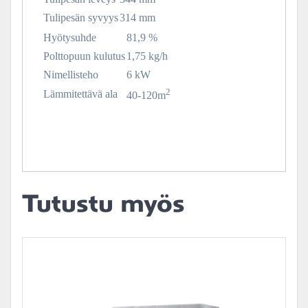
Tulipesän syvyys
314 mm
Hyötysuhde
81,9 %
Polttopuun kulutus
1,75
kg/h
Nimellisteho
6 kW
2
Lämmitettävä ala
40-120
m
Tutustu myös