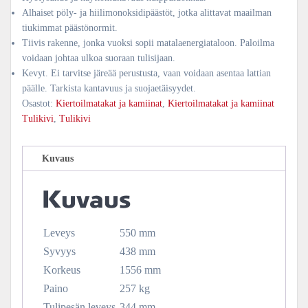
Alhaiset pöly- ja hiilimonoksidipäästöt, jotka alittavat maailman
tiukimmat päästönormit.
Tiivis rakenne, jonka vuoksi sopii matalaenergiataloon. Paloilma
voidaan johtaa ulkoa suoraan tulisijaan.
Kevyt. Ei tarvitse järeää perustusta, vaan voidaan asentaa lattian
päälle. Tarkista kantavuus ja suojaetäisyydet.
Osastot:
Kiertoilmatakat ja kamiinat
,
Kiertoilmatakat ja kamiinat
Tulikivi
,
Tulikivi
Kuvaus
Kuvaus
Leveys
550
mm
Syvyys
438
mm
Korkeus
1556
mm
Paino
257
kg
Tulipesän leveys
344 mm