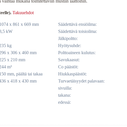
n vaihtaa mukana toimitettaviin mustiin laattoihin.
eelle).
Takuuehdot
1074 x 861 x 669 mm
Säädettävä ensiöilma
:
8,5 kW
Säädettävä toisioilma
:
Jälkipoltto
:
235 kg
Hyötysuhde
:
296 x 306 x 460 mm
Polttoaineen kulutus
:
225 x 210 mm
Savukaasut
:
244 m³
Co päästöt
:
150 mm, päältä tai takaa
Hiukkaspäästöt
:
436 x 418 x 430 mm
Turvaetäisyydet palavaan
:
sivuilla
:
takana
:
edessä
: