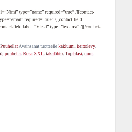
bel=”Nimi” type=”name” required=”true” /][contact-
type=”email” required=”true” /][contact-field
ontact-field label=”Viesti” type=”textarea” /][/contact-
,
Puuhellat
Avainsanat tuotteelle
kakluuni
,
keittolevy
,
tö
,
puuhella
,
Rosa XXL
,
takalähtö
,
Tuplalasi
,
uuni
,