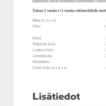
alapuolella olevat keraamiset koristelaatat voidaa
Takuu 2 vuotta (+3 vuotta rekisteröidylle tuott
Mitat
(l x k x s):
Teho
:
Paino
:
Tulipesän koko
:
Luukun koko
:
Lämmitysala
:
Hormiliitos
:
Uunin koko: (l x k x s)
Lisätiedot