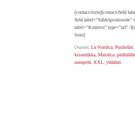
[contact-form][contact-field la
field label=”Sähköpostiosoite” 
label=”Kotisivu” type=”url” /][c
form]
Osastot:
La Nordica
,
Puuhellat
keramiikka
,
Maiolica
,
päältäläh
uunipelti
,
XXL
,
ylälähtö