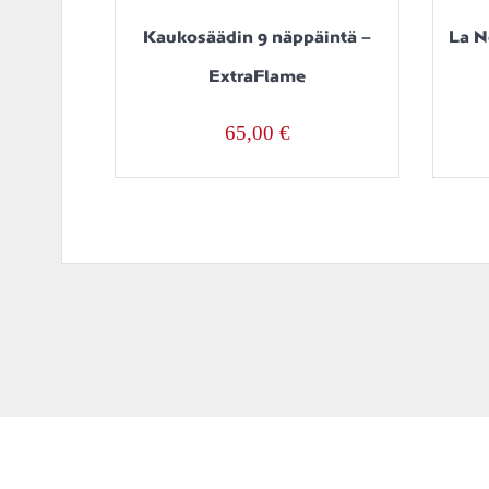
Kaukosäädin 9 näppäintä –
La N
ExtraFlame
65,00
€