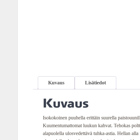
Kuvaus
Lisätiedot
Kuvaus
Isokokoinen puuhella erittäin suurella paistouunill
Kuumentumattomat luukun kahvat. Tehokas polttot
alapuolella ulosvedettävä tuhka-astia. Hellan alla 