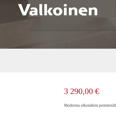
Valkoinen
3 290,00
€
Modernia ulkonäköä perinteisillä