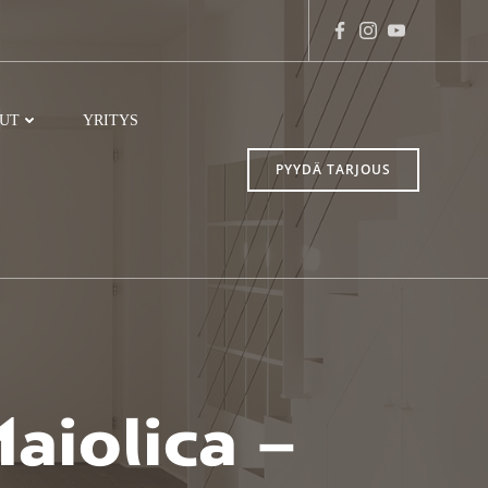
LUT
YRITYS
PYYDÄ TARJOUS
aiolica –