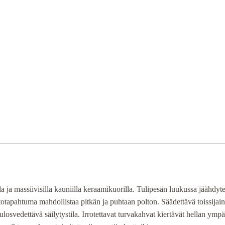
a ja massiivisilla kauniilla keraamikuorilla. Tulipesän luukussa jäähdytet
apahtuma mahdollistaa pitkän ja puhtaan polton. Säädettävä toissijain
ulosvedettävä säilytystila. Irrotettavat turvakahvat kiertävät hellan ympä