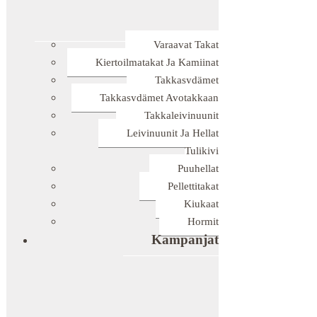
Varaavat Takat
Kiertoilmatakat Ja Kamiinat
Takkasydämet
Takkasydämet Avotakkaan
Takkaleivinuunit
Leivinuunit Ja Hellat
Tulikivi
Puuhellat
Pellettitakat
Kiukaat
Hormit
Kampanjat