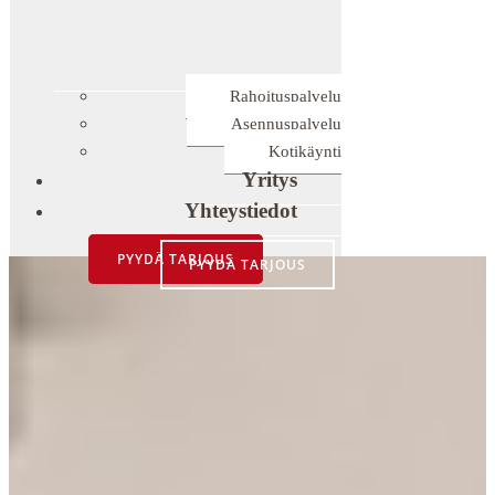
Rahoituspalvelu
Asennuspalvelu
Kotikäynti
Yritys
Yhteystiedot
PYYDÄ TARJOUS
PYYDÄ TARJOUS