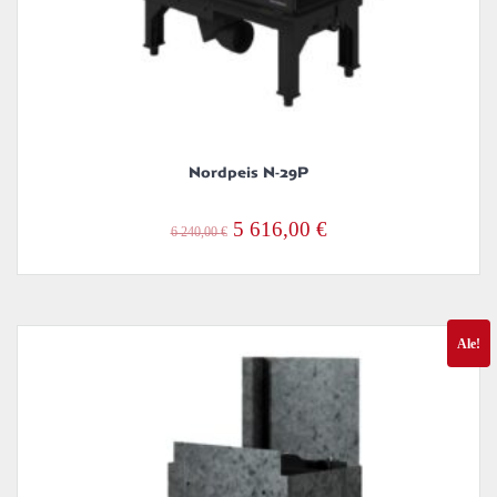
Nordpeis N-29P
Alkuperäinen
Nykyinen
5 616,00
€
6 240,00
€
hinta
hinta
oli:
on:
6
5
Ale!
240,00 €.
616,00 €.