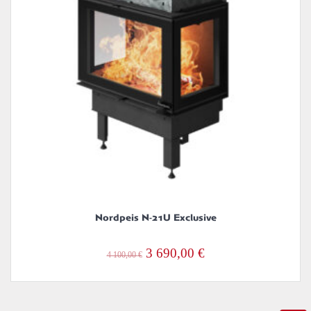
Nordpeis N-21U Exclusive
Alkuperäinen
Nykyinen
3 690,00
€
4 100,00
€
hinta
hinta
oli:
on:
4
3