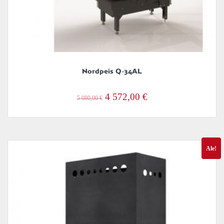
Nordpeis Q-34AL
Alkuperäinen
Nykyinen
4 572,00
€
5 080,00
€
hinta
hinta
oli:
on:
5
4
Ale!
080,00 €.
572,00 €.