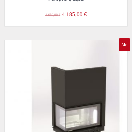
Alkuperäinen
Nykyinen
4 185,00
€
4 650,00
€
hinta
hinta
oli:
on:
4
4
Ale!
650,00 €.
185,00 €.