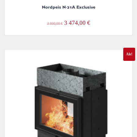
Nordpeis N-21A Exclusive
Alkuperäinen
Nykyinen
3 474,00
€
3 860,00
€
hinta
hinta
oli:
on:
3
3
Ale!
860,00 €.
474,00 €.