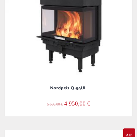
Nordpeis Q-34UL
Alkuperäinen
Nykyinen
4 950,00
€
5 500,00
€
hinta
hinta
oli:
on:
5
4
Ale!