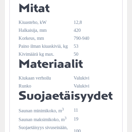
Mitat
Kiuasteho, kW
12,8
Halkaisija, mm
420
Korkeus, mm
790-940
Paino ilman kiuaskiviä, kg
53
Kivimäärä kg max.
50
Materiaalit
Kiukaan verhoilu
Valukivi
Runko
Valukivi
Suojaetäisyydet
3
11
Saunan minimikoko, m
3
19
Saunan maksimikoko, m
Suojaetäisyys sivuseinään,
100