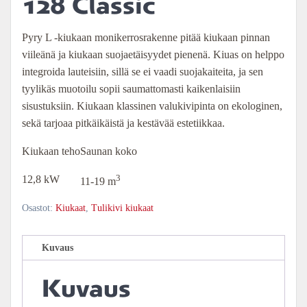
128 Classic
Pyry L -kiukaan monikerrosrakenne pitää kiukaan pinnan
viileänä ja kiukaan suojaetäisyydet pienenä. Kiuas on helppo
integroida lauteisiin, sillä se ei vaadi suojakaiteita, ja sen
tyylikäs muotoilu sopii saumattomasti kaikenlaisiin
sisustuksiin. Kiukaan klassinen valukivipinta on ekologinen,
sekä tarjoaa pitkäikäistä ja kestävää estetiikkaa.
Kiukaan teho
Saunan koko
3
12,8 kW
11-19 m
Osastot:
Kiukaat
,
Tulikivi kiukaat
Kuvaus
Kuvaus