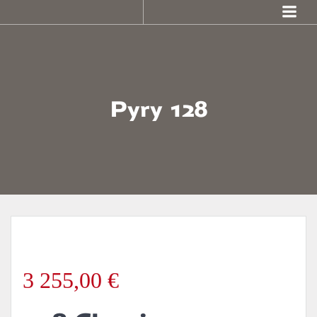
Skip
to
content
Pyry 128
3 255,00
€