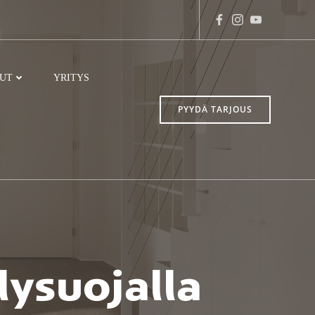
LUT
YRITYS
PYYDÄ TARJOUS
ysuojalla