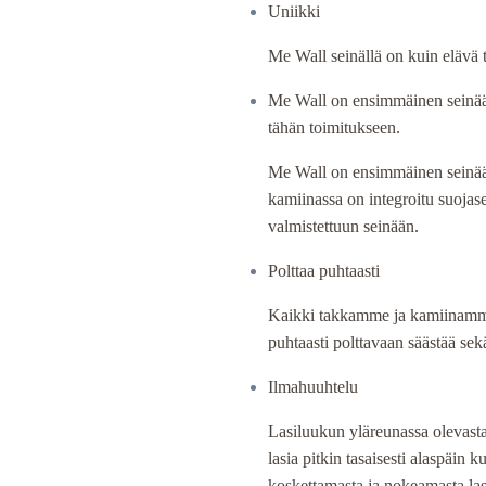
Uniikki
470,00 €
Me Wall seinällä on kuin elävä 
Me Wall on ensimmäinen seinään
tähän toimitukseen.
Me Wall on ensimmäinen seinää
kamiinassa on integroitu suojase
valmistettuun seinään.
Polttaa puhtaasti
Kaikki takkamme ja kamiinamme 
puhtaasti polttavaan säästää sek
Ilmahuuhtelu
Lasiluukun yläreunassa olevasta 
lasia pitkin tasaisesti alaspäin
koskettamasta ja nokeamasta las