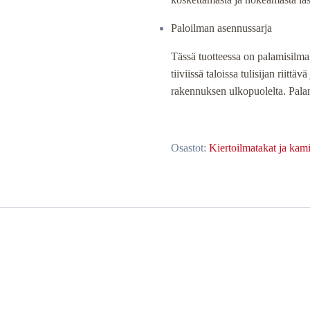
Paloilman asennussarja
Tässä tuotteessa on palamisilmal
tiiviissä taloissa tulisijan riitt
rakennuksen ulkopuolelta. Palami
Osastot:
Kiertoilmatakat ja kami