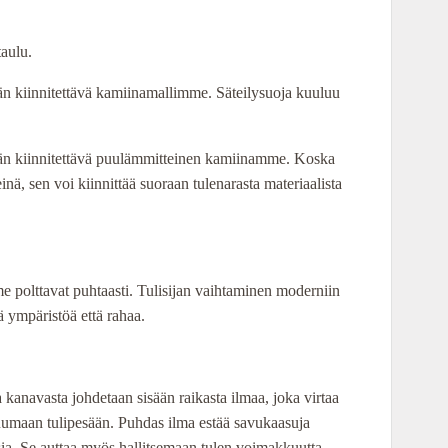
.
123,00 €.
taulu.
 kiinnitettävä kamiinamallimme. Säteilysuoja kuuluu
n kiinnitettävä puulämmitteinen kamiinamme. Koska
inä, sen voi kiinnittää suoraan tulenarasta materiaalista
polttavat puhtaasti. Tulisijan vaihtaminen moderniin
ä ympäristöä että rahaa.
kanavasta johdetaan sisään raikasta ilmaa, joka virtaa
 kuumaan tulipesään. Puhdas ilma estää savukaasuja
ia. Se auttaa myös hallitsemaan tulen voimakkuutta.