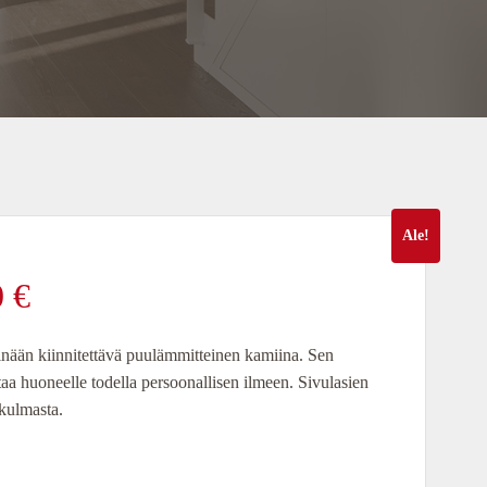
Ale!
äinen
Nykyinen
0
€
hinta
nään kiinnitettävä puulämmitteinen kamiina. Sen
aa huoneelle todella persoonallisen ilmeen. Sivulasien
on:
 kulmasta.
3