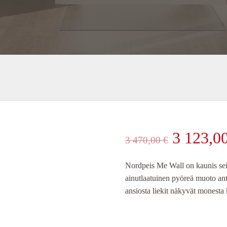
Alkuper
3 123,0
3 470,00
€
hinta
Nordpeis Me Wall on kaunis sei
ainutlaatuinen pyöreä muoto ant
oli:
ansiosta liekit näkyvät monesta
3