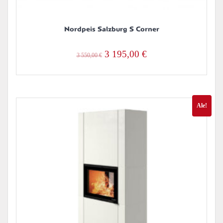
Nordpeis Salzburg S Corner
Alkuperäinen
Nykyinen
3 195,00
€
3 550,00
€
hinta
hinta
oli:
on:
3
3
Ale!
550,00 €.
195,00 €.