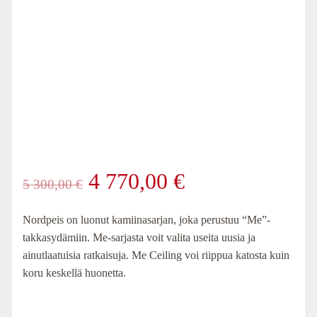
Alkuperäinen
Nykyinen
4 770,00
€
5 300,00
€
hinta
hinta
Nordpeis on luonut kamiinasarjan, joka perustuu “Me”-
takkasydämiin. Me-sarjasta voit valita useita uusia ja
oli:
on:
ainutlaatuisia ratkaisuja. Me Ceiling voi riippua katosta kuin
koru keskellä huonetta.
5
4