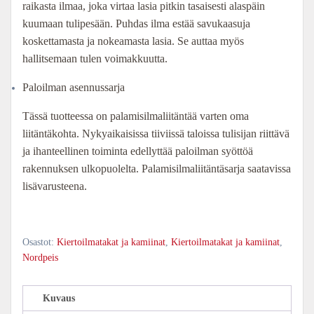
raikasta ilmaa, joka virtaa lasia pitkin tasaisesti alaspäin
kuumaan tulipesään. Puhdas ilma estää savukaasuja
koskettamasta ja nokeamasta lasia. Se auttaa myös
hallitsemaan tulen voimakkuutta.
Paloilman asennussarja
Tässä tuotteessa on palamisilmaliitäntää varten oma
liitäntäkohta. Nykyaikaisissa tiiviissä taloissa tulisijan riittävä
ja ihanteellinen toiminta edellyttää paloilman syöttöä
rakennuksen ulkopuolelta. Palamisilmaliitäntäsarja saatavissa
lisävarusteena.
Osastot:
Kiertoilmatakat ja kamiinat
,
Kiertoilmatakat ja kamiinat
,
Nordpeis
Kuvaus