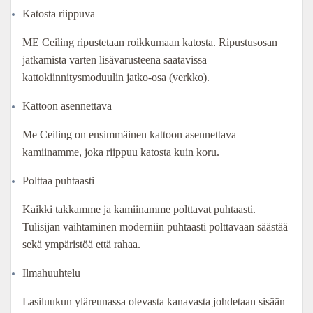
300,00 €.
770,00 €.
Katosta riippuva
ME Ceiling ripustetaan roikkumaan katosta. Ripustusosan
jatkamista varten lisävarusteena saatavissa
kattokiinnitysmoduulin jatko-osa (verkko).
Kattoon asennettava
Me Ceiling on ensimmäinen kattoon asennettava
kamiinamme, joka riippuu katosta kuin koru.
Polttaa puhtaasti
Kaikki takkamme ja kamiinamme polttavat puhtaasti.
Tulisijan vaihtaminen moderniin puhtaasti polttavaan säästää
sekä ympäristöä että rahaa.
Ilmahuuhtelu
Lasiluukun yläreunassa olevasta kanavasta johdetaan sisään