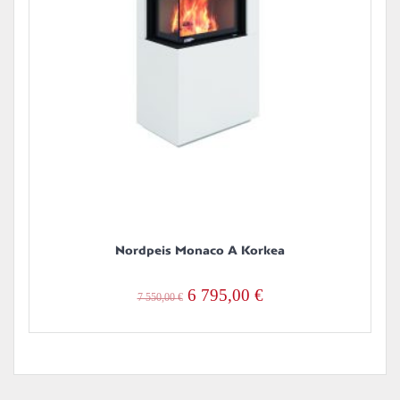
Nordpeis Monaco A Korkea
Alkuperäinen
Nykyinen
6 795,00
€
7 550,00
€
hinta
hinta
oli:
on:
7
6
550,00 €.
795,00 €.