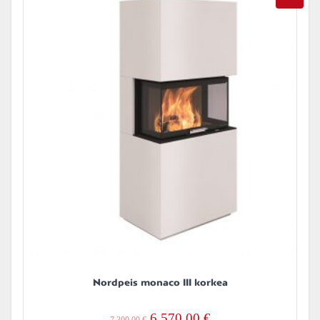
Nordpeis monaco III korkea
Alkuperäinen
Nykyinen
6 570,00
€