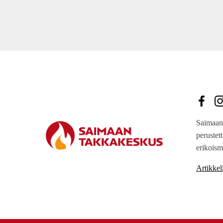
Saimaan
perustet
erikoism
Artikkeli