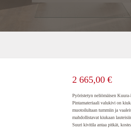
2 665,00
€
Pyöristetyn neliömäisen Kuura-ki
Pintamateriaali valukivi on kiu
muotoilultaan tummiin ja vaalei
mahdollistavat kiukaan lauteisii
Suuri kivitila antaa pitkät, koste