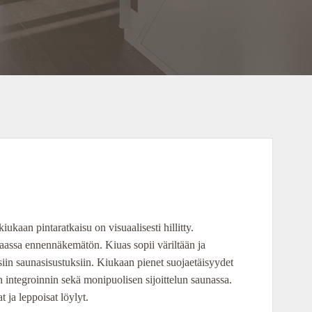
ukaan pintaratkaisu on visuaalisesti hillitty.
kaassa ennennäkemätön. Kiuas sopii väriltään ja
siin saunasisustuksiin. Kiukaan pienet suojaetäisyydet
n integroinnin sekä monipuolisen sijoittelun saunassa.
at ja leppoisat löylyt.