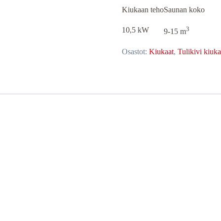
Kiukaan teho
Saunan koko
3
10,5 kW
9-15 m
Osastot:
Kiukaat
,
Tulikivi kiuka