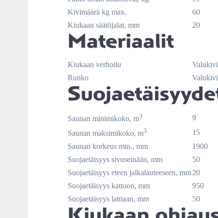
Kivimäärä kg max.
60
Kiukaan säätöjalat, mm
20
Materiaalit
Kiukaan verhoilu
Valukivi
Runko
Valukivi
Suojaetäisyyde
3
9
Saunan minimikoko, m
3
15
Saunan maksimikoko, m
Saunan korkeus min., mm
1900
Suojaetäisyys sivuseinään, mm
50
Suojaetäisyys eteen jalkalauteeseen, mm
20
Suojaetäisyys kattoon, mm
950
Suojaetäisyys lattiaan, mm
50
Kiukaan ohjau