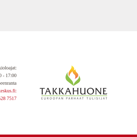
ioloajat
:
 - 17:00
eenranta
skus.fi:
528 7517