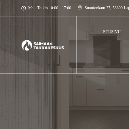
Skip
Ma - To klo 10:00 - 17:00
Suonionkatu 27, 53600 La
to
content
ETUSIVU