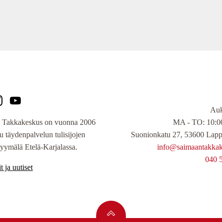
Auk
MA - TO: 10:00
 Takkakeskus on vuonna 2006
Suonionkatu 27, 53600 Lapp
tu täydenpalvelun tulisijojen
info@saimaantakkake
yymälä Etelä-Karjalassa.
040 
t ja uutiset