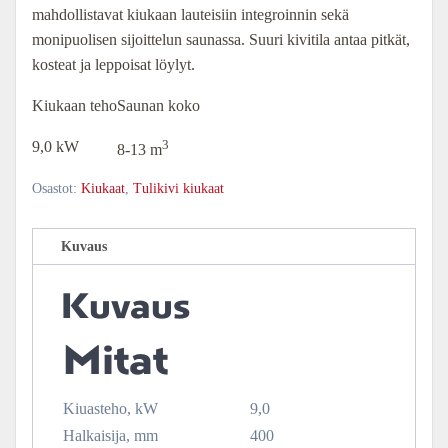
mahdollistavat kiukaan lauteisiin integroinnin sekä
monipuolisen sijoittelun saunassa. Suuri kivitila antaa pitkät,
kosteat ja leppoisat löylyt.
Kiukaan teho
Saunan koko
3
9,0 kW
8-13 m
Osastot:
Kiukaat
,
Tulikivi kiukaat
Kuvaus
Kuvaus
Mitat
Kiuasteho, kW
9,0
Halkaisija, mm
400