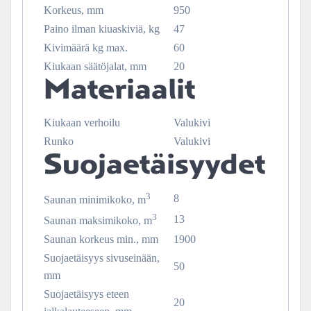
Korkeus, mm
950
Paino ilman kiuaskiviä, kg
47
Kivimäärä kg max.
60
Kiukaan säätöjalat, mm
20
Materiaalit
Kiukaan verhoilu
Valukivi
Runko
Valukivi
Suojaetäisyydet
3
8
Saunan minimikoko, m
3
13
Saunan maksimikoko, m
Saunan korkeus min., mm
1900
Suojaetäisyys sivuseinään,
50
mm
Suojaetäisyys eteen
20