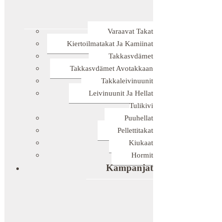
Varaavat Takat
Kiertoilmatakat Ja Kamiinat
Takkasydämet
Takkasydämet Avotakkaan
Takkaleivinuunit
Leivinuunit Ja Hellat
Tulikivi
Puuhellat
Pellettitakat
Kiukaat
Hormit
Kampanjat