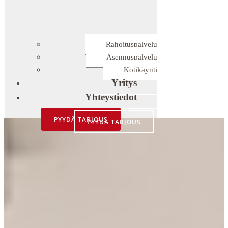
Rahoituspalvelu
Asennuspalvelu
Kotikäynti
Yritys
Yhteystiedot
PYYDÄ TARJOUS
PYYDÄ TARJOUS