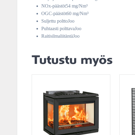
NOx-päästöt54 mg/Nm³
OGC-päästöt60 mg/Nm³
Suljettu polttoJoo
Puhtaasti polttavaJoo
RaitisilmaliitäntäJoo
Tutustu myös