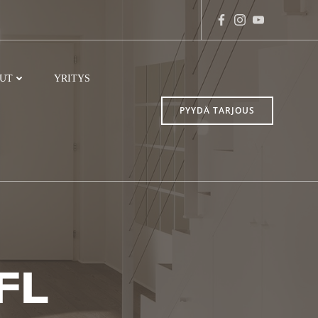
LUT
YRITYS
PYYDÄ TARJOUS
/FL