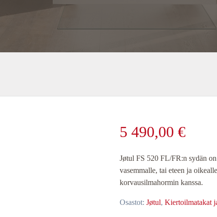
5 490,00
€
Jøtul FS 520 FL/FR:n sydän on Jø
vasemmalle, tai eteen ja oikeall
korvausilmahormin kanssa.
Osastot:
Jøtul
,
Kiertoilmatakat j