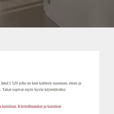
tul I 520 jolla on lasit kahteen suuntaan, eteen ja
e. Takat sopivat myös hyvin käytettäväksi
a kamiinat
,
Kiertoilmatakat ja kamiinat