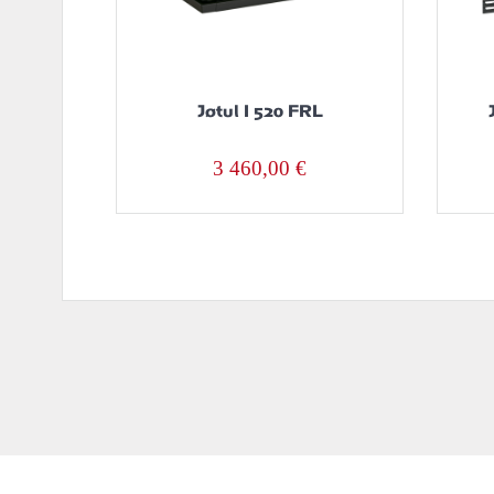
Jøtul I 520 FRL
3 460,00
€