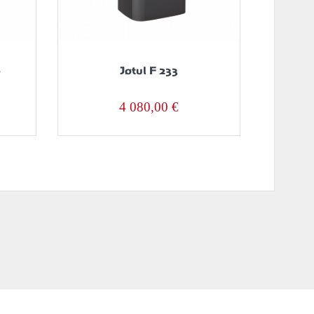
p
Jøtul F 233
4 080,00
€