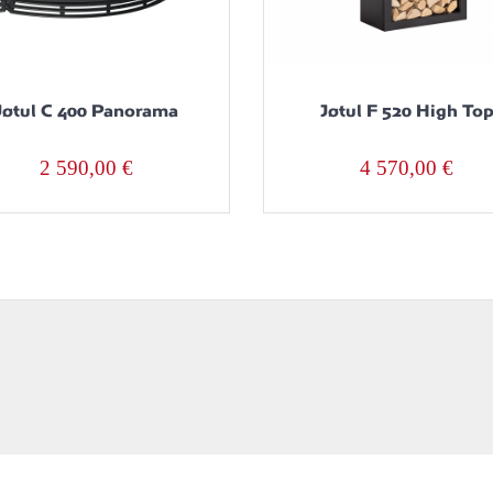
Jøtul C 400 Panorama
Jøtul F 520 High To
2 590,00
€
4 570,00
€