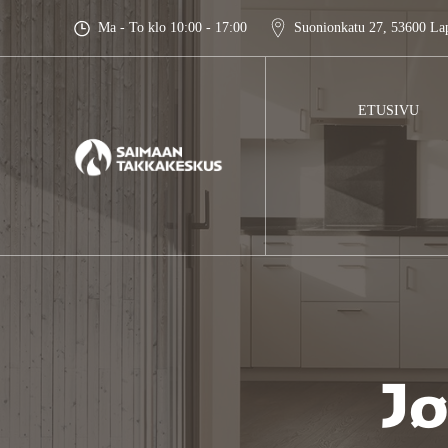
Skip
Ma - To klo 10:00 - 17:00
Suonionkatu 27, 53600 La
to
content
ETUSIVU
Jø