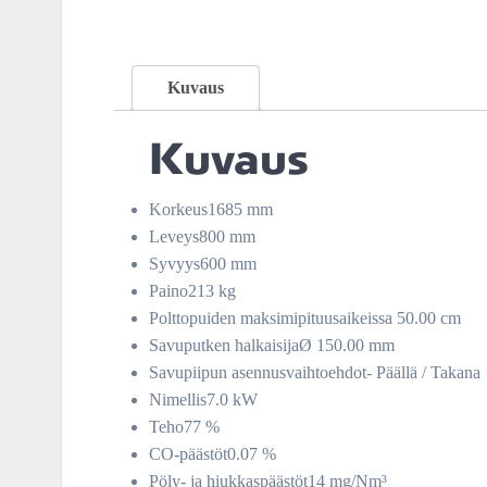
Kuvaus
Kuvaus
Korkeus1685 mm
Leveys800 mm
Syvyys600 mm
Paino213 kg
Polttopuiden maksimipituusaikeissa 50.00 cm
Savuputken halkaisijaØ 150.00 mm
Savupiipun asennusvaihtoehdot- Päällä / Takana
Nimellis7.0 kW
Teho77 %
CO-päästöt0.07 %
Pöly- ja hiukkaspäästöt14 mg/Nm³