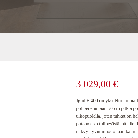
3 029,00
€
Jøtul F 400 on yksi Norjan mark
polttaa enintään 50 cm pitkiä po
ulkopuolella, joten tuhkat on he
putoamasta tulipesästä lattialle.
näkyy hyvin muodoltaan kauniin 