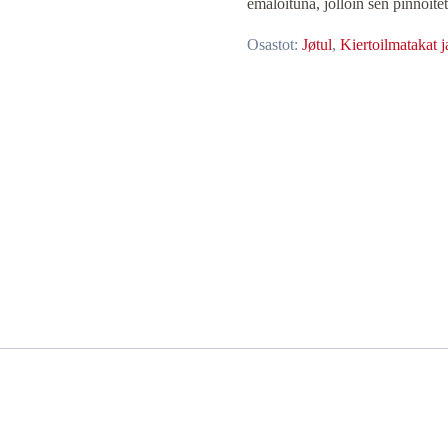
emaloituna, jolloin sen pinnoitet
Osastot:
Jøtul
,
Kiertoilmatakat j