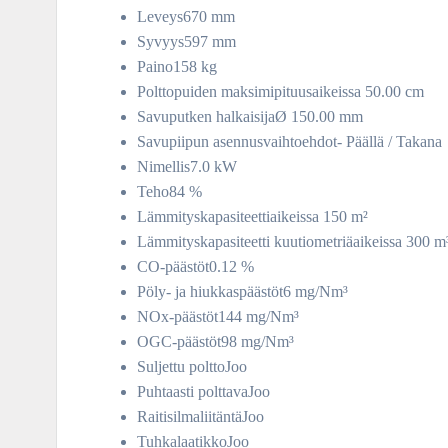
Leveys670 mm
Syvyys597 mm
Paino158 kg
Polttopuiden maksimipituusaikeissa 50.00 cm
Savuputken halkaisijaØ 150.00 mm
Savupiipun asennusvaihtoehdot- Päällä / Takana
Nimellis7.0 kW
Teho84 %
Lämmityskapasiteettiaikeissa 150 m²
Lämmityskapasiteetti kuutiometriäaikeissa 300 m
CO-päästöt0.12 %
Pöly- ja hiukkaspäästöt6 mg/Nm³
NOx-päästöt144 mg/Nm³
OGC-päästöt98 mg/Nm³
Suljettu polttoJoo
Puhtaasti polttavaJoo
RaitisilmaliitäntäJoo
TuhkalaatikkoJoo