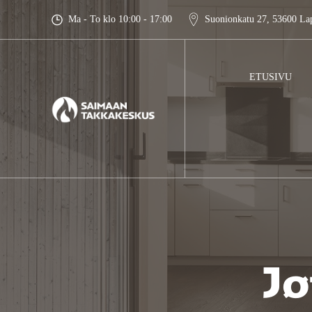
Skip
Ma - To klo 10:00 - 17:00
Suonionkatu 27, 53600 La
to
content
ETUSIVU
Jø