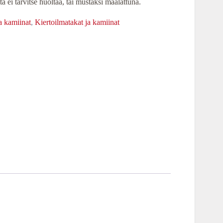
ta ei tarvitse huoltaa, tai mustaksi maalattuna.
a kamiinat
,
Kiertoilmatakat ja kamiinat