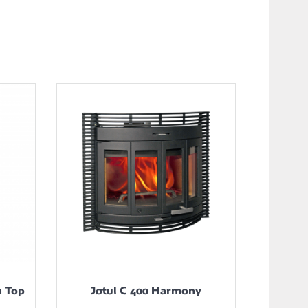
h Top
Jøtul C 400 Harmony