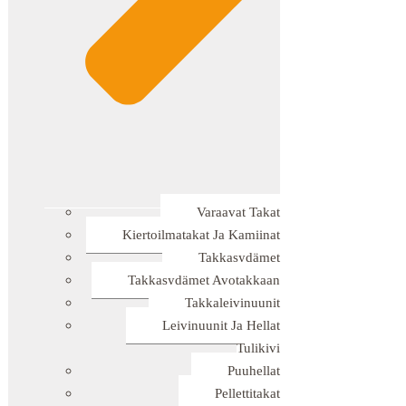
Varaavat Takat
Kiertoilmatakat Ja Kamiinat
Takkasydämet
Takkasydämet Avotakkaan
Takkaleivinuunit
Leivinuunit Ja Hellat
Tulikivi
Puuhellat
Pellettitakat