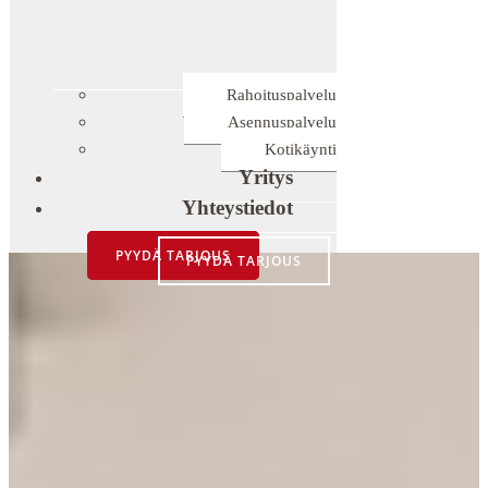
Rahoituspalvelu
Asennuspalvelu
Kotikäynti
Yritys
Yhteystiedot
PYYDÄ TARJOUS
PYYDÄ TARJOUS