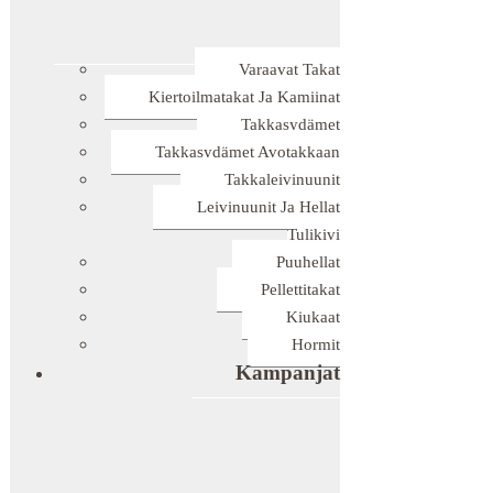
Varaavat Takat
Kiertoilmatakat Ja Kamiinat
Takkasydämet
Takkasydämet Avotakkaan
Takkaleivinuunit
Leivinuunit Ja Hellat
Tulikivi
Puuhellat
Pellettitakat
Kiukaat
Hormit
Kampanjat