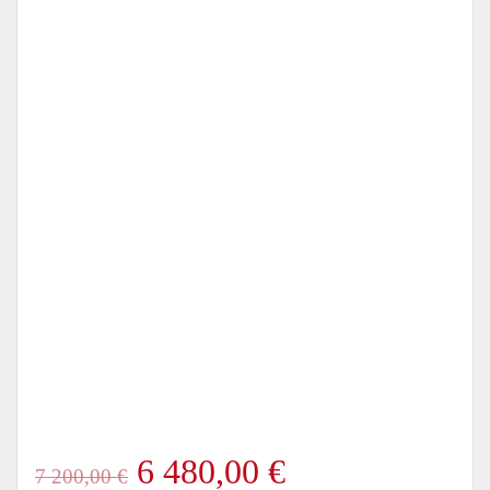
Alkuperäinen
Nykyinen
6 480,00
€
7 200,00
€