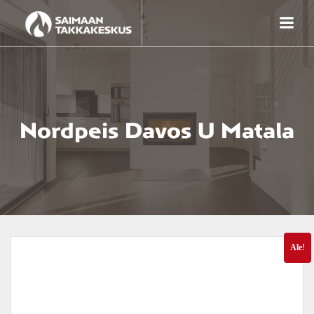
Skip
to
content
Nordpeis Davos U Matala
Ale!