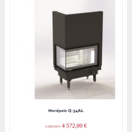
Nordpeis Q-34AL
Alkuperäinen
Nykyinen
4 572,00
€
5 080,00
€