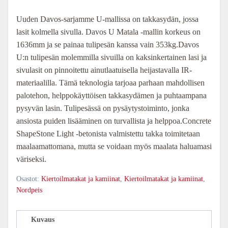
hinta
hinta
Uuden Davos-sarjamme U-mallissa on takkasydän, jossa
lasit kolmella sivulla. Davos U Matala -mallin korkeus on
oli:
on:
1636mm ja se painaa tulipesän kanssa vain 353kg.Davos
U:n tulipesän molemmilla sivuilla on kaksinkertainen lasi ja
7
6
sivulasit on pinnoitettu ainutlaatuisella heijastavalla IR-
materiaalilla. Tämä teknologia tarjoaa parhaan mahdollisen
200,00 €.
480,00 €.
palotehon, helppokäyttöisen takkasydämen ja puhtaampana
pysyvän lasin. Tulipesässä on pysäytystoiminto, jonka
ansiosta puiden lisääminen on turvallista ja helppoa.Concrete
ShapeStone Light -betonista valmistettu takka toimitetaan
maalaamattomana, mutta se voidaan myös maalata haluamasi
väriseksi.
Osastot:
Kiertoilmatakat ja kamiinat
,
Kiertoilmatakat ja kamiinat
,
Nordpeis
Kuvaus