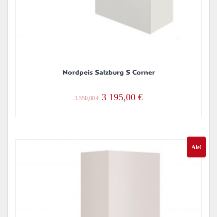
Nordpeis Salzburg S Corner
Alkuperäinen
Nykyinen
3 195,00
€
3 550,00
€
hinta
hinta
oli:
on:
3
3
Ale!
550,00 €.
195,00 €.