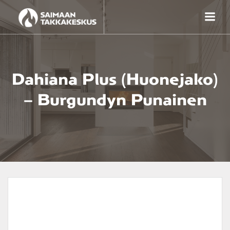
Skip
to
content
Dahiana Plus (huonejako)
– Burgundyn Punainen