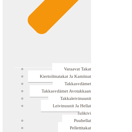
Varaavat Takat
Kiertoilmatakat Ja Kamiinat
Takkasydämet
Takkasydämet Avotakkaan
Takkaleivinuunit
Leivinuunit Ja Hellat
Tulikivi
Puuhellat
Pellettitakat