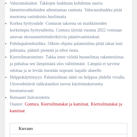
Valurautaluukut: Takkojen luukkuun kohdistuu suuria
lämmönvaihteluiden aiheuttamaa rasitusta. Valurautaluukku pitää
muotonsa rasituksista huolimatta.
Korkea hyötysuhde: Conturan takoissa on markkinoiden
korkeimpia hyötysuhteita. Contura täyttää vuonna 2022 voimaan
astuvan ekosuunnitteludirektiivin päästövaatimukset.
Puhdaspalotekniikka: Oikein ohjattu palamisilma pitää takan lasit
puhtaana, päästöt pienenä ja tehot isona.
Kiertoilmatoiminto: Takka imee viileää huoneilmaa rakenteisiinsa
ja puhaltaa sen lämpimänä ulos välittömästi. Lämpöä ei tarvitse
odottaa ja se leviää itsestään nopeasti laajalle alueelle.
Helppokäyttöisyys: Palamisilman säätö on helppoa yhdellä vivulla.
Ulosvedettävät tuhkalaatikot tuovat käyttömukavuutta
huomattavasti
Runsaasti lisävarusteita
Osastot:
Contura
,
Kiertoilmatakat ja kamiinat
,
Kiertoilmatakat ja
kamiinat
Kuvaus