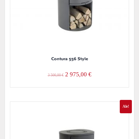
Contura 556 Style
Alkuperäinen
Nykyinen
2 975,00
€
3 500,00
€
hinta
hinta
oli:
on:
3
2
Ale!
500,00 €.
975,00 €.