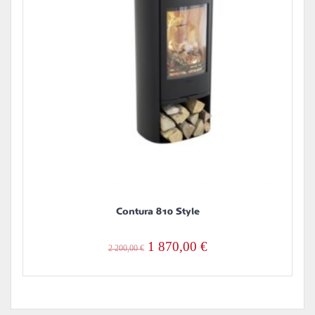
Contura 810 Style
Alkuperäinen
Nykyinen
1 870,00
€
2 200,00
€
hinta
hinta
oli:
on:
2
1