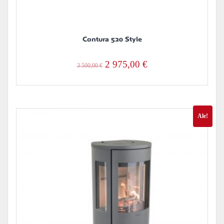
Contura 520 Style
Alkuperäinen
Nykyinen
2 975,00
€
3 500,00
€
hinta
hinta
oli:
on:
3
2
Ale!
500,00 €.
975,00 €.