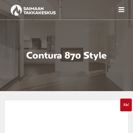
Skip
to
content
Contura 870 Style
Ale!