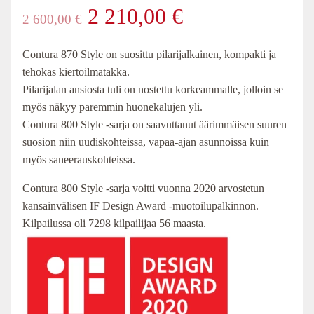
Alkuperäinen
Nykyinen
2 210,00
€
2 600,00
€
hinta
hinta
Contura 870 Style on suosittu pilarijalkainen, kompakti ja
tehokas kiertoilmatakka.
oli:
on:
Pilarijalan ansiosta tuli on nostettu korkeammalle, jolloin se
myös näkyy paremmin huonekalujen yli.
2
2
Contura 800 Style -sarja on saavuttanut äärimmäisen suuren
suosion niin uudiskohteissa, vapaa-ajan asunnoissa kuin
600,00 €.
210,00 €.
myös saneerauskohteissa.
Contura 800 Style -sarja voitti vuonna 2020 arvostetun
kansainvälisen IF Design Award -muotoilupalkinnon.
Kilpailussa oli 7298 kilpailijaa 56 maasta.