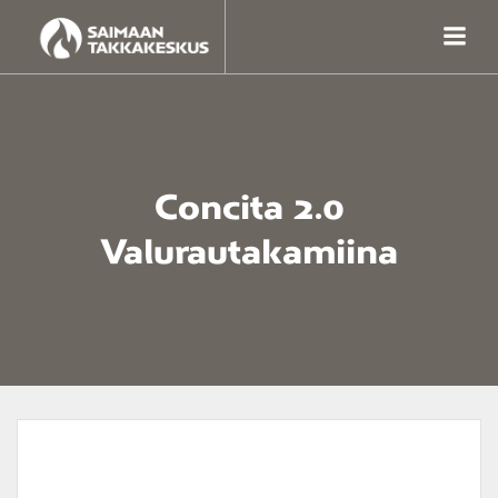
Skip
to
content
Concita 2.0
Valurautakamiina