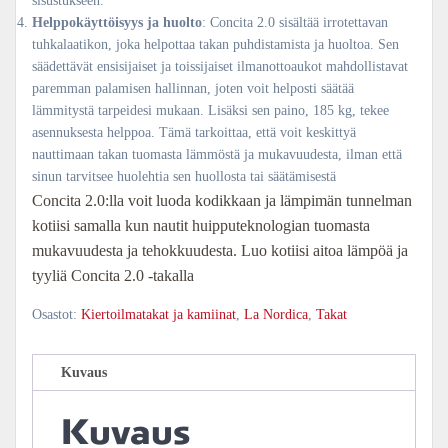
sisustukseen.
Helppokäyttöisyys ja huolto
: Concita 2.0 sisältää irrotettavan
tuhkalaatikon, joka helpottaa takan puhdistamista ja huoltoa. Sen
säädettävät ensisijaiset ja toissijaiset ilmanottoaukot mahdollistavat
paremman palamisen hallinnan, joten voit helposti säätää
lämmitystä tarpeidesi mukaan. Lisäksi sen paino, 185 kg, tekee
asennuksesta helppoa. Tämä tarkoittaa, että voit keskittyä
nauttimaan takan tuomasta lämmöstä ja mukavuudesta, ilman että
sinun tarvitsee huolehtia sen huollosta tai säätämisestä
Concita 2.0:lla voit luoda kodikkaan ja lämpimän tunnelman
kotiisi samalla kun nautit huipputeknologian tuomasta
mukavuudesta ja tehokkuudesta. Luo kotiisi aitoa lämpöä ja
tyyliä Concita 2.0 -takalla
Osastot:
Kiertoilmatakat ja kamiinat
,
La Nordica
,
Takat
Kuvaus
Kuvaus