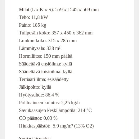
Mitat (L x K x S):
559 x 1545 x 569 mm
Teho: 11,8 kW
Paino: 185 kg
Tulipesän koko: 357 x 450 x 362 mm
Luukun koko: 315 x 285 mm
Lämmitysala: 338 m³
Hormiliitos: 150 mm päältä
Säädettävä ensiöilma: kyllä
Säädettävä toisioilma: kyllä
Tertiaari-ilma: esisäädetty
Jälkipoltto: kyllä
Hyötysuhde: 86,4 %
Polttoaineen kulutus: 2,25 kg/h
Savukaasujen keskilämpötila: 214 °C
CO päästöt: 0,03 %
Hiukkaspäästöt: 5,9 mg/m³ (13% O2)
Suojaetäisyydet: