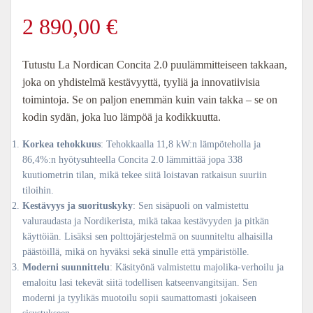
2 890,00
€
Tutustu La Nordican Concita 2.0 puulämmitteiseen takkaan,
joka on yhdistelmä kestävyyttä, tyyliä ja innovatiivisia
toimintoja. Se on paljon enemmän kuin vain takka – se on
kodin sydän, joka luo lämpöä ja kodikkuutta.
Korkea tehokkuus
: Tehokkaalla 11,8 kW:n lämpöteholla ja
86,4%:n hyötysuhteella Concita 2.0 lämmittää jopa 338
kuutiometrin tilan, mikä tekee siitä loistavan ratkaisun suuriin
tiloihin.
Kestävyys ja suorituskyky
: Sen sisäpuoli on valmistettu
valuraudasta ja Nordikerista, mikä takaa kestävyyden ja pitkän
käyttöiän. Lisäksi sen polttojärjestelmä on suunniteltu alhaisilla
päästöillä, mikä on hyväksi sekä sinulle että ympäristölle.
Moderni suunnittelu
: Käsityönä valmistettu majolika-verhoilu ja
emaloitu lasi tekevät siitä todellisen katseenvangitsijan. Sen
moderni ja tyylikäs muotoilu sopii saumattomasti jokaiseen