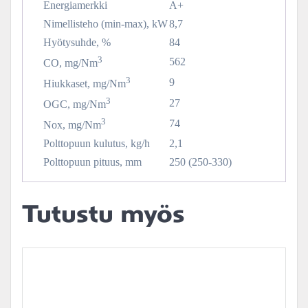
Energiamerkki
A+
Nimellisteho (min-max), kW
8,7
Hyötysuhde, %
84
3
562
CO, mg/Nm
3
9
Hiukkaset, mg/Nm
3
27
OGC, mg/Nm
3
74
Nox, mg/Nm
Polttopuun kulutus, kg/h
2,1
Polttopuun pituus, mm
250 (250-330)
Tutustu myös