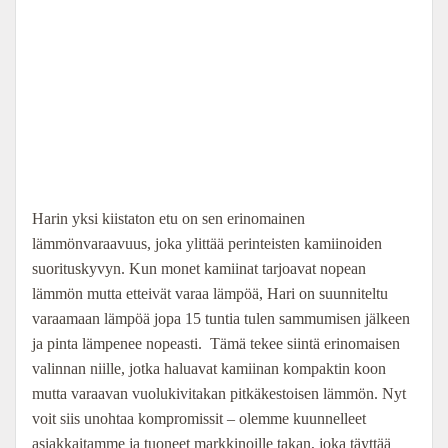
Harin yksi kiistaton etu on sen erinomainen
lämmönvaraavuus, joka ylittää perinteisten kamiinoiden
suorituskyvyn. Kun monet kamiinat tarjoavat nopean
lämmön mutta etteivät varaa lämpöä, Hari on suunniteltu
varaamaan lämpöä jopa 15 tuntia tulen sammumisen jälkeen
ja pinta lämpenee nopeasti. Tämä tekee siintä erinomaisen
valinnan niille, jotka haluavat kamiinan kompaktin koon
mutta varaavan vuolukivitakan pitkäkestoisen lämmön. Nyt
voit siis unohtaa kompromissit – olemme kuunnelleet
asiakkaitamme ja tuoneet markkinoille takan, joka täyttää