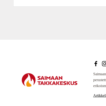
Saimaan
perustet
erikoism
Artikkeli