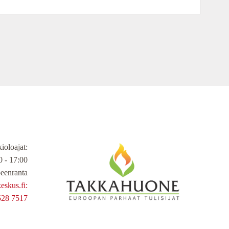
ioloajat
:
 - 17:00
eenranta
skus.fi:
528 7517