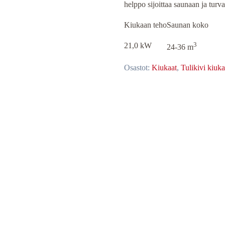
helppo sijoittaa saunaan ja turva
Kiukaan teho
Saunan koko
3
21,0 kW
24-36 m
Osastot:
Kiukaat
,
Tulikivi kiuka