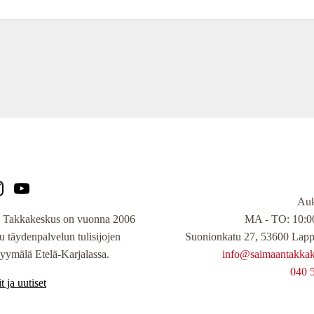
Auk
MA - TO: 10:00
 Takkakeskus on vuonna 2006
Suonionkatu 27, 53600 Lapp
tu täydenpalvelun tulisijojen
info@saimaantakkake
yymälä Etelä-Karjalassa.
040 
t ja uutiset