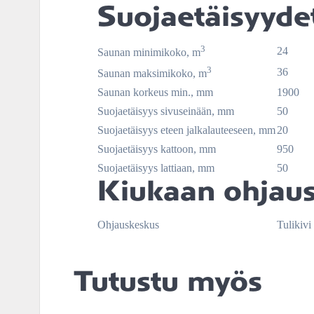
Suojaetäisyyde
3
24
Saunan minimikoko, m
3
36
Saunan maksimikoko, m
Saunan korkeus min., mm
1900
Suojaetäisyys sivuseinään, mm
50
Suojaetäisyys eteen jalkalauteeseen, mm
20
Suojaetäisyys kattoon, mm
950
Suojaetäisyys lattiaan, mm
50
Kiukaan ohjau
Ohjauskeskus
Tulikivi
Tutustu myös