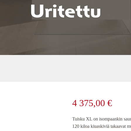
Uritettu
4 375,00
€
Tuisku XL on isompaankin saun
120 kiloa kiuaskiviä takaavat mu