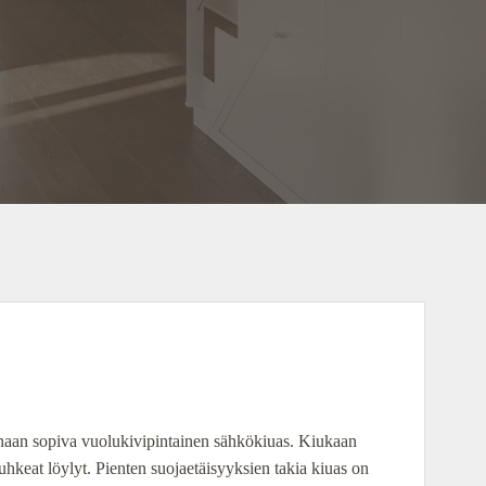
aan sopiva vuolukivipintainen sähkökiuas. Kiukaan
hkeat löylyt. Pienten suojaetäisyyksien takia kiuas on