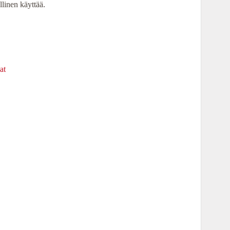
llinen käyttää.
at