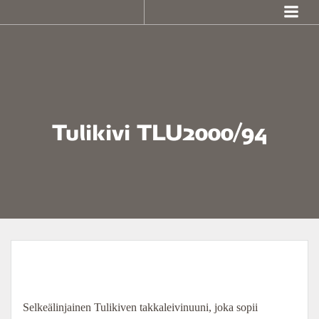
Skip
to
content
Tulikivi TLU2000/94
Selkeälinjainen Tulikiven takkaleivinuuni, joka sopii