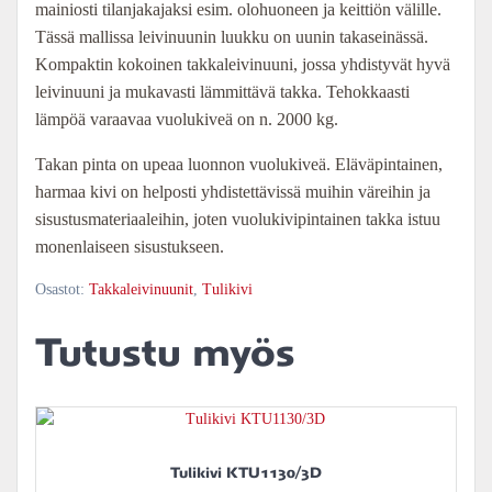
mainiosti tilanjakajaksi esim. olohuoneen ja keittiön välille.
Tässä mallissa leivinuunin luukku on uunin takaseinässä.
Kompaktin kokoinen takkaleivinuuni, jossa yhdistyvät hyvä
leivinuuni ja mukavasti lämmittävä takka. Tehokkaasti
lämpöä varaavaa vuolukiveä on n. 2000 kg.
Takan pinta on upeaa luonnon vuolukiveä. Eläväpintainen,
harmaa kivi on helposti yhdistettävissä muihin väreihin ja
sisustusmateriaaleihin, joten vuolukivipintainen takka istuu
monenlaiseen sisustukseen.
Osastot:
Takkaleivinuunit
,
Tulikivi
Tutustu myös
Tulikivi KTU1130/3D