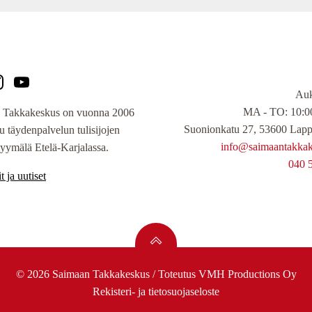
Auk
MA - TO: 10:00
 Takkakeskus on vuonna 2006
Suonionkatu 27, 53600 Lapp
tu täydenpalvelun tulisijojen
info@saimaantakkake
yymälä Etelä-Karjalassa.
040 
t ja uutiset
© 2026 Saimaan Takkakeskus / Toteutus
VMH Productions Oy
Rekisteri- ja tietosuojaseloste