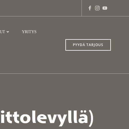
LUT
YRITYS
PYYDÄ TARJOUS
ttolevyllä)