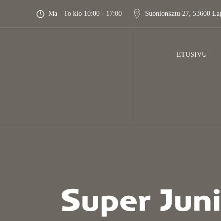
Skip
Ma - To klo 10:00 - 17:00
Suonionkatu 27, 53600 La
to
content
ETUSIVU
Super Juni