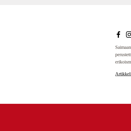
Saimaan
perustet
erikoism
Artikkeli