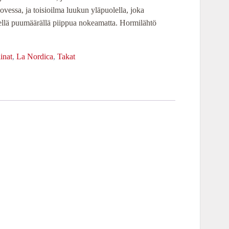
e ovessa, ja toisioilma luukun yläpuolella, joka
nellä puumäärällä piippua nokeamatta. Hormilähtö
inat
,
La Nordica
,
Takat