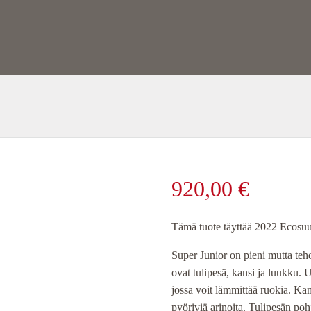
920,00
€
Tämä tuote täyttää 2022 Ecosuu
Super Junior on pieni mutta teh
ovat tulipesä, kansi ja luukku. U
jossa voit lämmittää ruokia. Kam
pyöriviä arinoita. Tulipesän poh