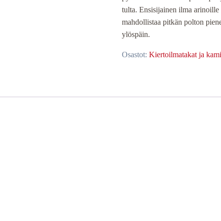
tulta. Ensisijainen ilma arinoill
mahdollistaa pitkän polton pie
ylöspäin.
Osastot:
Kiertoilmatakat ja kami