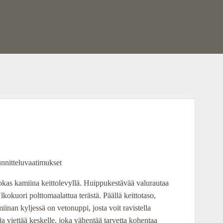
nnitteluvaatimukset
okas kamiina keittolevyllä. Huippukestävää valurautaa
lkokuori polttomaalattua terästä. Päällä keittotaso,
iinan kyljessä on vetonuppi, josta voit ravistella
ja viettää keskelle, joka vähentää tarvetta kohentaa