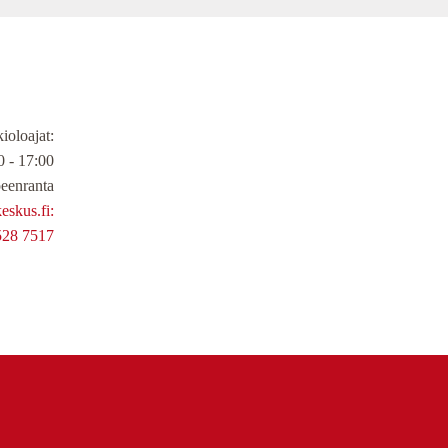
ioloajat
:
 - 17:00
eenranta
skus.fi:
528 7517