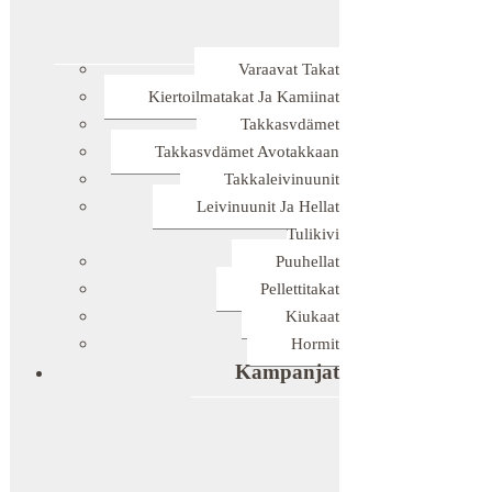
Varaavat Takat
Kiertoilmatakat Ja Kamiinat
Takkasydämet
Takkasydämet Avotakkaan
Takkaleivinuunit
Leivinuunit Ja Hellat
Tulikivi
Puuhellat
Pellettitakat
Kiukaat
Hormit
Kampanjat