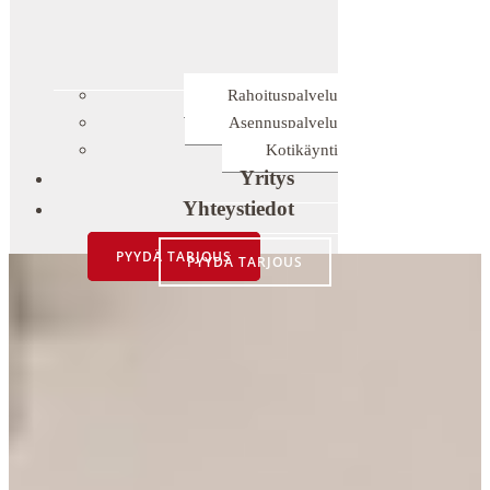
Rahoituspalvelu
Asennuspalvelu
Kotikäynti
Yritys
Yhteystiedot
PYYDÄ TARJOUS
PYYDÄ TARJOUS