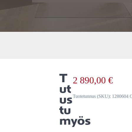
T
2 890,00
€
ut
us
Tuotetunnus (SKU):
1280604
O
tu
myös