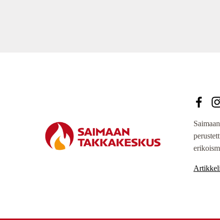
Saimaan
perustet
erikoism
Artikkeli