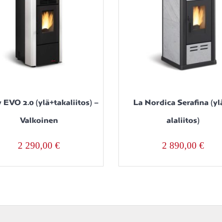
 EVO 2.0 (ylä+takaliitos) –
La Nordica Serafina (yl
Valkoinen
alaliitos)
2 290,00
€
2 890,00
€