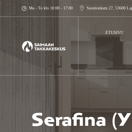
Skip
Ma - To klo 10:00 - 17:00
Suonionkatu 27, 53600 La
to
content
ETUSIVU
Serafina (y