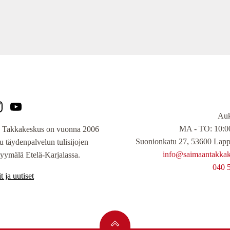
Auk
MA - TO: 10:00
 Takkakeskus on vuonna 2006
Suonionkatu 27, 53600 Lapp
tu täydenpalvelun tulisijojen
info@saimaantakkake
yymälä Etelä-Karjalassa.
040 
t ja uutiset