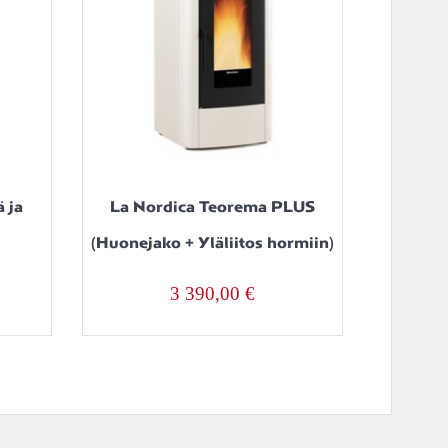
ä ja
La Nordica Teorema PLUS
(Huonejako + Yläliitos hormiin)
3 390,00
€