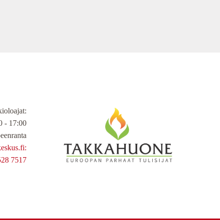
ioloajat
:
 - 17:00
eenranta
skus.fi:
528 7517