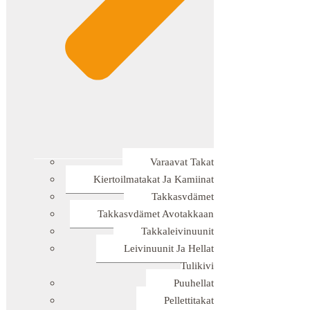
Varaavat Takat
Kiertoilmatakat Ja Kamiinat
Takkasydämet
Takkasydämet Avotakkaan
Takkaleivinuunit
Leivinuunit Ja Hellat
Tulikivi
Puuhellat
Pellettitakat